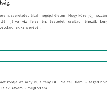
dság
em, szereteted által megújul életem. Hogy közel jöjj hozzán
ttél. Járva víz felszínén, testedet uraltad, éhezők ken
ostolaidnak kenyerévé...
et rontja az árny is, a fény is!… Ne félj, fiam, – téged hív
. Félek, Atyám, – megtörtem...