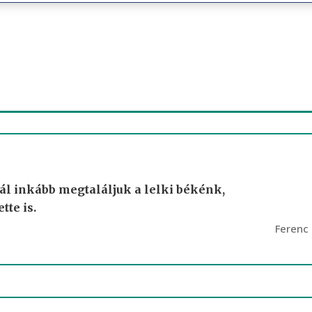
l inkább megtaláljuk a lelki békénk,
te is.
Ferenc