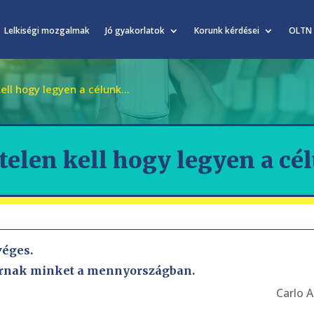
Lelkiségi mozgalmak
Jó gyakorlatok
Korunk kérdései
OLTN
kell hogy legyen a célunk…
telen kell hogy legyen a c
véges.
 várnak minket a mennyországban.
Carlo A