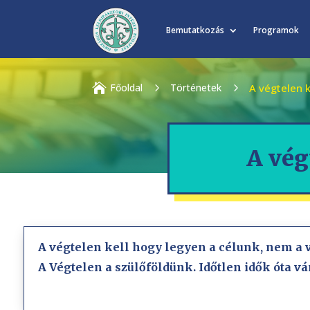
Bemutatkozás
Programok

Főoldal
5
Történetek
5
A végtelen 
A vég
A végtelen kell hogy legyen a célunk, nem a 
A Végtelen a szülőföldünk. Időtlen idők óta