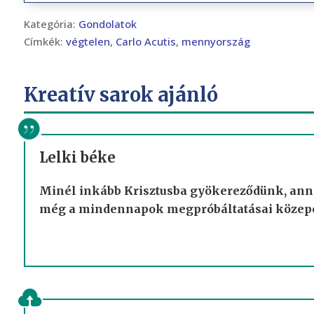
Kategória:
Gondolatok
Címkék:
végtelen
,
Carlo Acutis
,
mennyország
Kreatív sarok ajánló
Lelki béke
Minél inkább Krisztusba gyökereződünk, anná
még a mindennapok megpróbáltatásai közepet