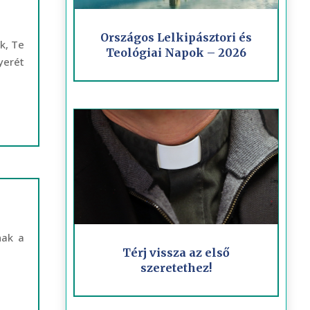
Országos Lelkipásztori és
k, Te
Teológiai Napok – 2026
yerét
nak a
Térj vissza az első
szeretethez!