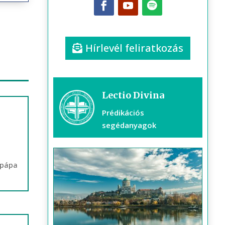
Hírlevél feliratkozás
Lectio Divina
Prédikációs
segédanyagok
 pápa