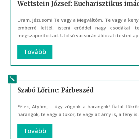
Wettstein József: Eucharisztikus imá
Uram, Jézusom! Te vagy a Megváltóm, Te vagy a kenyer
emberré lettél, isteni erőddel nagy csodákat te
megszaporítottad. Utolsó vacsorán áldozati tested ap
Tovább
Szabó Lőrinc: Párbeszéd
Félek, Atyám, – úgy zúgnak a harangok! fiatal tükröm
harangok, te vagy a tükör, te vagy az árny is, a fény is
Tovább