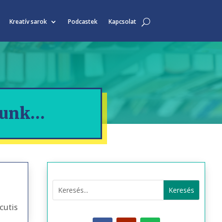
Kreatív sarok
Podcastek
Kapcsolat
élunk…
cutis