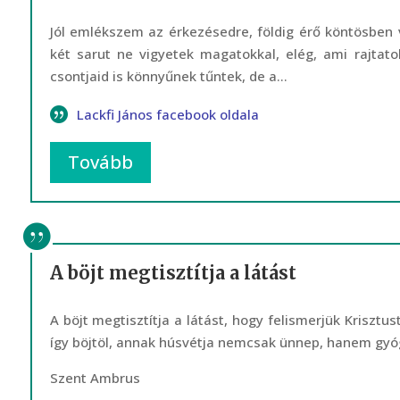
Jól emlékszem az érkezésedre, földig érő köntösben
két sarut ne vigyetek magatokkal, elég, ami rajtat
csontjaid is könnyűnek tűntek, de a...
Lackfi János facebook oldala
Tovább
A böjt megtisztítja a látást
A böjt megtisztítja a látást, hogy felismerjük Krisz
így böjtöl, annak húsvétja nemcsak ünnep, hanem gyóg
Szent Ambrus