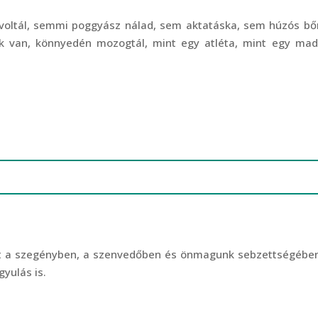
 voltál, semmi poggyász nálad, sem aktatáska, sem húzós bő
ok van, könnyedén mozogtál, mint egy atléta, mint egy mad
tust a szegényben, a szenvedőben és önmagunk sebzettségében
yulás is.