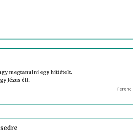
gy megtanulni egy hittételt.
y Jézus élt.
Ferenc
ésedre