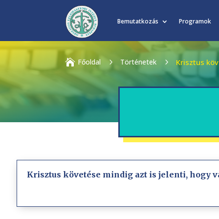
Bemutatkozás
Programok

Főoldal
5
Történetek
5
Krisztus kö
Krisztus követése mindig azt is jelenti, hogy