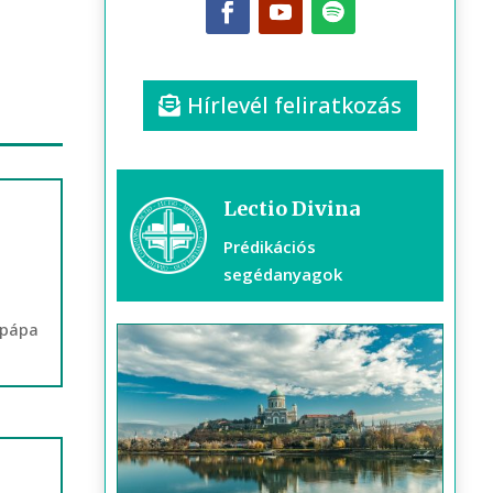
Hírlevél feliratkozás
Lectio Divina
Prédikációs
segédanyagok
 pápa