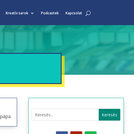
Kreatív sarok
Podcastek
Kapcsolat
 pápa