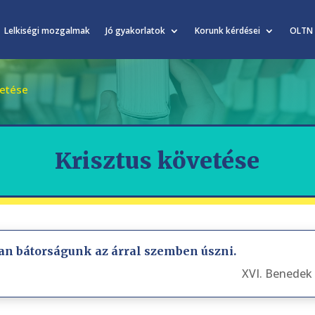
Lelkiségi mozgalmak
Jó gyakorlatok
Korunk kérdései
OLTN
vetése
Krisztus követése
 van bátorságunk az árral szemben úszni.
XVI. Benedek