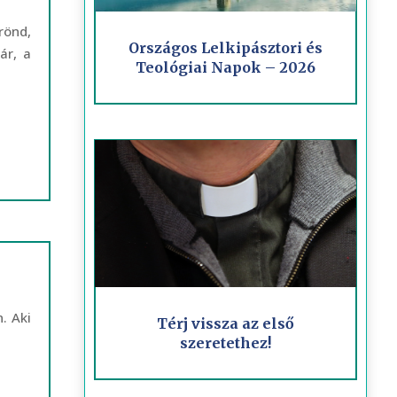
rönd,
Országos Lelkipásztori és
ár, a
Teológiai Napok – 2026
. Aki
Térj vissza az első
szeretethez!