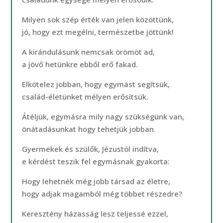
Milyen sok szép érték van jelen közöttünk,
jó, hogy ezt megélni, természetbe jöttünk!
A kirándulásunk nemcsak örömöt ad,
a jövő hetünkre ebből erő fakad.
Elkötelez jobban, hogy egymást segítsük,
család-életünket mélyen erősítsük.
Átéljük, egymásra mily nagy szükségünk van,
önátadásunkat hogy tehetjük jobban.
Gyermekek és szülők, Jézustól indítva,
e kérdést teszik fel egymásnak gyakorta:
Hogy lehetnék még jobb társad az életre,
hogy adjak magamból még többet részedre?
Keresztény házasság lesz teljessé ezzel,