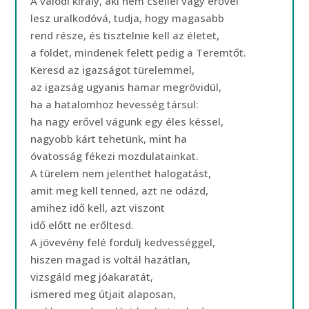
A valódi király, aki nem csellel vagy erővel
lesz uralkodóvá, tudja, hogy magasabb
rend része, és tisztelnie kell az életet,
a földet, mindenek felett pedig a Teremtőt.
Keresd az igazságot türelemmel,
az igazság ugyanis hamar megrövidül,
ha a hatalomhoz hevesség társul:
ha nagy erővel vágunk egy éles késsel,
nagyobb kárt tehetünk, mint ha
óvatosság fékezi mozdulatainkat.
A türelem nem jelenthet halogatást,
amit meg kell tenned, azt ne odázd,
amihez idő kell, azt viszont
idő előtt ne erőltesd.
A jövevény felé fordulj kedvességgel,
hiszen magad is voltál hazátlan,
vizsgáld meg jóakaratát,
ismered meg útjait alaposan,