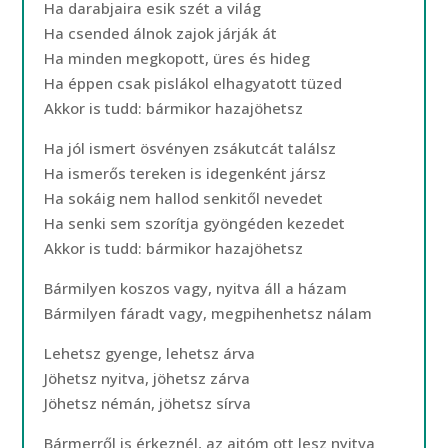
Ha darabjaira esik szét a világ
Ha csended álnok zajok járják át
Ha minden megkopott, üres és hideg
Ha éppen csak pislákol elhagyatott tüzed
Akkor is tudd: bármikor hazajöhetsz
Ha jól ismert ösvényen zsákutcát találsz
Ha ismerős tereken is idegenként jársz
Ha sokáig nem hallod senkitől nevedet
Ha senki sem szorítja gyöngéden kezedet
Akkor is tudd: bármikor hazajöhetsz
Bármilyen koszos vagy, nyitva áll a házam
Bármilyen fáradt vagy, megpihenhetsz nálam
Lehetsz gyenge, lehetsz árva
Jöhetsz nyitva, jöhetsz zárva
Jöhetsz némán, jöhetsz sírva
Bármerről is érkeznél, az ajtóm ott lesz nyitva