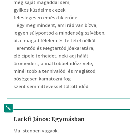
még saját magaddal sem,
gyilkos küzdelmek ezek,
feleslegesen emésztik erődet.
Tégy meg mindent, ami rád van bízva,
legyen súlypontod a mindenség szívében,
bízd magad félelem és feltétel nélkül
Teremtőd és Megtartód jóakaratára,
elé cipeld terheidet, neki adj hálát
örömeidért, annál többet időzz vele,
minél több a tennivalód, és meglátod,
bőségesen kamatozni fog
szent semmittevéssel töltött időd.
Lackfi János: Egymásban
Ma Istenben vagyok,