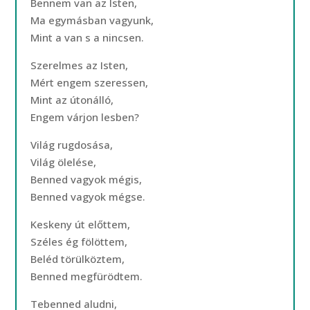
Bennem van az Isten,
Ma egymásban vagyunk,
Mint a van s a nincsen.
Szerelmes az Isten,
Mért engem szeressen,
Mint az útonálló,
Engem várjon lesben?
Világ rugdosása,
Világ ölelése,
Benned vagyok mégis,
Benned vagyok mégse.
Keskeny út előttem,
Széles ég fölöttem,
Beléd törülköztem,
Benned megfürödtem.
Tebenned aludni,