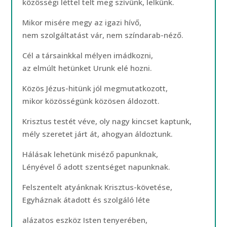
közösségi léttel telt meg szívünk, lelkünk.
Mikor misére megy az igazi hívő,
nem szolgáltatást vár, nem színdarab-néző.
Cél a társainkkal mélyen imádkozni,
az elmúlt hetünket Urunk elé hozni.
Közös Jézus-hitünk jól megmutatkozott,
mikor közösségünk közösen áldozott.
Krisztus testét véve, oly nagy kincset kaptunk,
mély szeretet járt át, ahogyan áldoztunk.
Hálásak lehetünk miséző papunknak,
Lényével ő adott szentséget napunknak.
Felszentelt atyánknak Krisztus-követése,
Egyháznak átadott és szolgáló léte
alázatos eszköz Isten tenyerében,