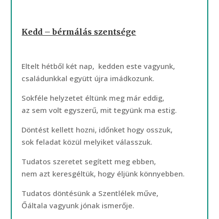
Kedd – bérmálás szentsége
Eltelt hétből két nap, kedden este vagyunk,
családunkkal együtt újra imádkozunk.
Sokféle helyzetet éltünk meg már eddig,
az sem volt egyszerű, mit tegyünk ma estig.
Döntést kellett hozni, időnket hogy osszuk,
sok feladat közül melyiket válasszuk.
Tudatos szeretet segített meg ebben,
nem azt keresgéltük, hogy éljünk könnyebben.
Tudatos döntésünk a Szentlélek műve,
Őáltala vagyunk jónak ismerője.