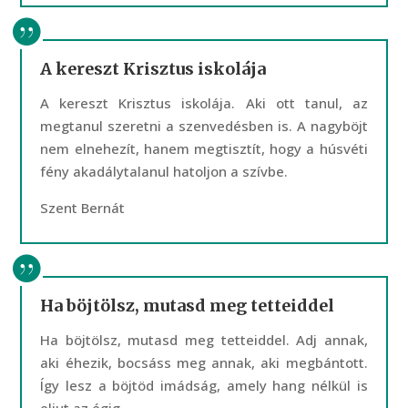
A kereszt Krisztus iskolája
A kereszt Krisztus iskolája. Aki ott tanul, az
megtanul szeretni a szenvedésben is. A nagyböjt
nem elnehezít, hanem megtisztít, hogy a húsvéti
fény akadálytalanul hatoljon a szívbe.
Szent Bernát
Ha böjtölsz, mutasd meg tetteiddel
Ha böjtölsz, mutasd meg tetteiddel. Adj annak,
aki éhezik, bocsáss meg annak, aki megbántott.
Így lesz a böjtöd imádság, amely hang nélkül is