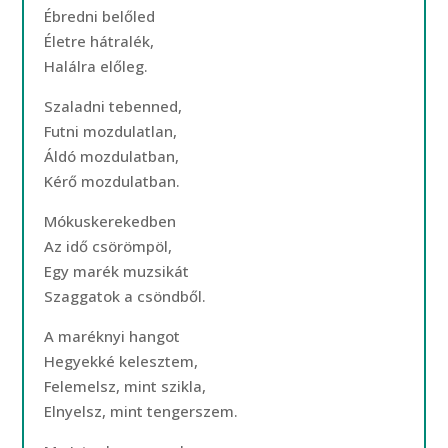
Ébredni belőled
Életre hátralék,
Halálra előleg.
Szaladni tebenned,
Futni mozdulatlan,
Áldó mozdulatban,
Kérő mozdulatban.
Mókuskerekedben
Az idő csörömpöl,
Egy marék muzsikát
Szaggatok a csöndből.
A maréknyi hangot
Hegyekké kelesztem,
Felemelsz, mint szikla,
Elnyelsz, mint tengerszem.