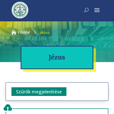

Főoldal
5
Jézus
Jézus
Szűrők megjelenítése