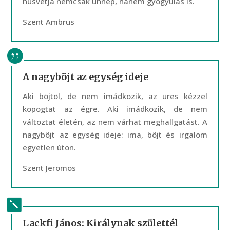
húsvétja nemcsak ünnep, hanem gyógyulás is.
Szent Ambrus
A nagyböjt az egység ideje
Aki böjtöl, de nem imádkozik, az üres kézzel
kopogtat az égre. Aki imádkozik, de nem
változtat életén, az nem várhat meghallgatást. A
nagyböjt az egység ideje: ima, böjt és irgalom
egyetlen úton.
Szent Jeromos
Lackfi János: Királynak születtél