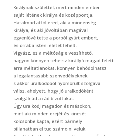
Királynak születtél, mert minden ember
saját létének királya és középpontja.
Hatalmad attól ered, aki a mindenség
Királya, és aki jóvoltában magával
egyenlővé tette a porból gyúrt embert,
és orrába isteni életet lehelt.
Vigyázz, ez a méltóság elveszíthető,
nagyon könnyen tehetsz királlyá magad felett
arra méltatlanokat, könnyen behódolhatsz
a legalantasabb szenvedélyeknek,
s akkor uralkodóból nyomorult szolgává
válsz, ahelyett, hogy jó uralkodóként
szolgálnád a rád bízottakat.
Úgy uralkodj magadon és másokon,
mint aki minden erejét és kincsét
kölcsönbe kapta, ezért bármely
pillanatban el tud számolni velük.