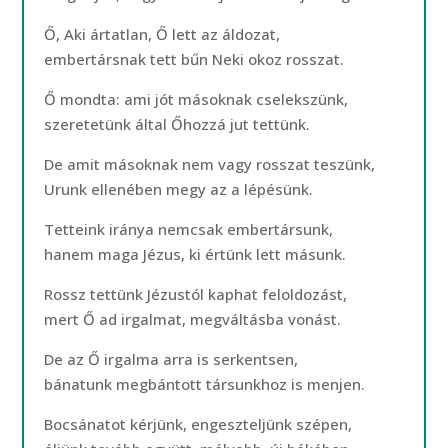
Ő, Aki ártatlan, Ő lett az áldozat,
embertársnak tett bűn Neki okoz rosszat.
Ő mondta: ami jót másoknak cselekszünk,
szeretetünk által Őhozzá jut tettünk.
De amit másoknak nem vagy rosszat teszünk,
Urunk ellenében megy az a lépésünk.
Tetteink iránya nemcsak embertársunk,
hanem maga Jézus, ki értünk lett másunk.
Rossz tettünk Jézustól kaphat feloldozást,
mert Ő ad irgalmat, megváltásba vonást.
De az Ő irgalma arra is serkentsen,
bánatunk megbántott társunkhoz is menjen.
Bocsánatot kérjünk, engeszteljünk szépen,