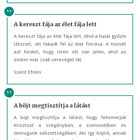
A kereszt fája az élet fája lett
A kereszt fája az élet fája lett. Ahol a halál győzni
látszott, ott fakadt fel az élet forrása. A húsvét
azt hirdeti, hogy Isten ott van jelen, ahol az
ember már csak vereséget lát.
Szent Efrém
A böjt megtisztítja a látást
A böjt megtisztítja a látást, hogy felismerjük
Krisztust a szegényben, a szenvedőben és
önmagunk sebzettségében. Aki így böjtöl, annak