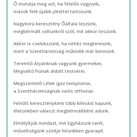
Ő mutatja meg azt, ha felelős vagyunk,
mások felé újabb jótettel tartozunk.
Nagykorú keresztény Őáltala leszünk,
megbérmált voltunkról szól, mit akkor teszünk.
Akkor is cselekszünk, ha nehéz megtennünk,
mert a Szentháromság működik már bennünk.
Teremtő Atyánknak vagyunk gyermekei,
Megváltó Fiúnak áldott testvérei.
Megszentelő Lélek igaz templomai,
a Szentháromságnak valós otthonai.
Felnőtt keresztényként több kihívást kapunk,
életünkben választ megbérmáltként adunk.
Elmélyítjük mindazt, mit Egyházunk tanít,
műveltségünk szintje hitünkben gyarapít.