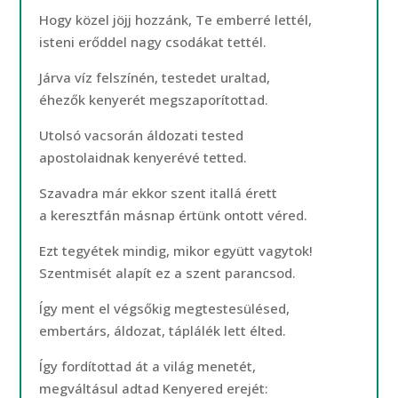
Hogy közel jöjj hozzánk, Te emberré lettél,
isteni erőddel nagy csodákat tettél.
Járva víz felszínén, testedet uraltad,
éhezők kenyerét megszaporítottad.
Utolsó vacsorán áldozati tested
apostolaidnak kenyerévé tetted.
Szavadra már ekkor szent itallá érett
a keresztfán másnap értünk ontott véred.
Ezt tegyétek mindig, mikor együtt vagytok!
Szentmisét alapít ez a szent parancsod.
Így ment el végsőkig megtestesülésed,
embertárs, áldozat, táplálék lett élted.
Így fordítottad át a világ menetét,
megváltásul adtad Kenyered erejét: