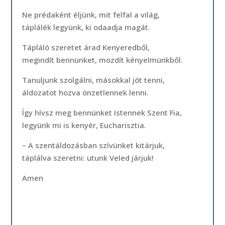
Ne prédaként éljünk, mit felfal a világ,
táplálék legyünk, ki odaadja magát.
Tápláló szeretet árad Kenyeredből,
megindít bennünket, mozdít kényelmünkből.
Tanuljunk szolgálni, másokkal jót tenni,
áldozatot hozva önzetlennek lenni.
Így hívsz meg bennünket Istennek Szent Fia,
legyünk mi is kenyér, Eucharisztia.
– A szentáldozásban szívünket kitárjuk,
táplálva szeretni: utunk Veled járjuk!
Amen