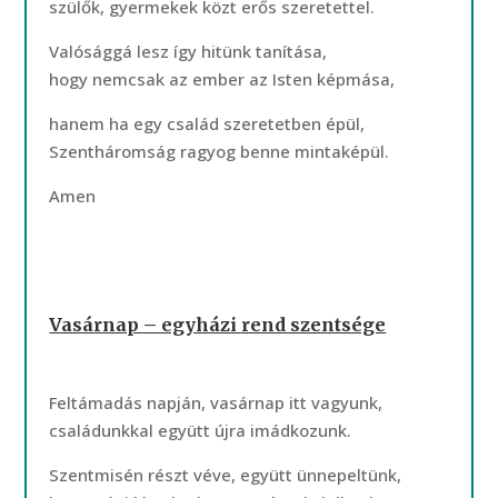
szülők, gyermekek közt erős szeretettel.
Valósággá lesz így hitünk tanítása,
hogy nemcsak az ember az Isten képmása,
hanem ha egy család szeretetben épül,
Szentháromság ragyog benne mintaképül.
Amen
Vasárnap – egyházi rend szentsége
Feltámadás napján, vasárnap itt vagyunk,
családunkkal együtt újra imádkozunk.
Szentmisén részt véve, együtt ünnepeltünk,