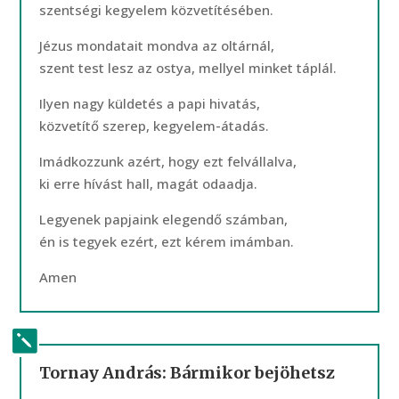
szentségi kegyelem közvetítésében.
Jézus mondatait mondva az oltárnál,
szent test lesz az ostya, mellyel minket táplál.
Ilyen nagy küldetés a papi hivatás,
közvetítő szerep, kegyelem-átadás.
Imádkozzunk azért, hogy ezt felvállalva,
ki erre hívást hall, magát odaadja.
Legyenek papjaink elegendő számban,
én is tegyek ezért, ezt kérem imámban.
Amen
Tornay András: Bármikor bejöhetsz