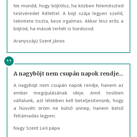
Ne mondd, hogy böjtölsz, ha közben felemészted
testvéredet ítélettel. A böjt szája legyen szelíd,
tekintete tiszta, keze irgalmas. Akkor lesz erős a
böjtöd, ha mások terhét is hordozod.
Aranyszájú Szent János
A nagyböjt nem csupán napok rendje…
A nagyböjt nem csupán napok rendje, hanem az
ember megújulásának ideje. Amit testben
vállalunk, azt lélekben kell beteljesítenünk, hogy
a húsvéti öröm ne külső ünnep, hanem belső
feltámadás legyen.
Nagy Szent Leó pápa