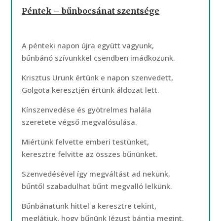
Péntek – bűnbocsánat szentsége
A pénteki napon újra együtt vagyunk,
bűnbánó szívünkkel csendben imádkozunk.
Krisztus Urunk értünk e napon szenvedett,
Golgota keresztjén értünk áldozat lett.
Kínszenvedése és gyötrelmes halála
szeretete végső megvalósulása.
Miértünk felvette emberi testünket,
keresztre felvitte az összes bűnünket.
Szenvedésével így megváltást ad nekünk,
bűntől szabadulhat bűnt megvalló lelkünk.
Bűnbánatunk hittel a keresztre tekint,
meglátjuk, hogy bűnünk Jézust bántja megint.