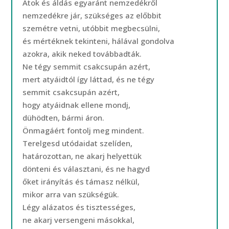
Átok és áldás egyaránt nemzedékről
nemzedékre jár, szükséges az előbbit
szemétre vetni, utóbbit megbecsülni,
és mértéknek tekinteni, hálával gondolva
azokra, akik neked továbbadták.
Ne tégy semmit csakcsupán azért,
mert atyáidtól így láttad, és ne tégy
semmit csakcsupán azért,
hogy atyáidnak ellene mondj,
dühödten, bármi áron.
Önmagáért fontolj meg mindent.
Terelgesd utódaidat szelíden,
határozottan, ne akarj helyettük
dönteni és választani, és ne hagyd
őket irányítás és támasz nélkül,
mikor arra van szükségük.
Légy alázatos és tisztességes,
ne akarj versengeni másokkal,