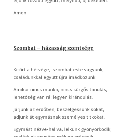
éljünk tovább együtt, mélyebb, új békében.
Amen
Szombat – házasság szentsége
Kitört a hétvége, szombat este vagyunk,
családunkkal együtt újra imádkozunk.
Amikor nincs munka, nincs sürgős tanulás,
lehetőség van rá: legyen kirándulás.
Járjunk az erdőben, beszélgessünk sokat,
adjunk át egymásnak személyes titkokat.
Egymást nézve-hallva, lelkünk gyönyörködik,
családunk egysége mélyen erősödik.