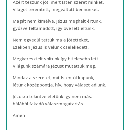
Azért teszünk jót, mert Isten szeret minket,
Világot teremtett, megváltott bennünket.
Magát nem kímélve, Jézus meghalt értünk,
győzve feltámadott, így övé lett éltünk.
Nem egyedül tettük ma a jótetteket,
Ezekben Jézus is velünk cselekedett.
Megkeresztelt voltunk így hitelesebb lett:
Világunk számára Jézust mutattuk meg.
Mindaz a szeretet, mit Istentől kapunk,
létünk középpontja, hív, hogy választ adjunk.
Jézusra tekintve életünk így nem más:
hálából fakadó válaszmagatartás.
Amen