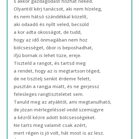
s akkor gazdagodást hozhat neked.
Olyantól kérj tanácsot, aki nem hízeleg,
és nem hátsó szándékkal közelít,
aki odaadó és nyílt veled, becsüld
a kor adta okosságot, de tudd,
hogy az idő önmagában nem hoz
bölcsességet, óbor is beposhadhat,
ifjú bornak is lehet tüze, ereje.
Tiszteld a rangot, és tartsd meg
a rendet, hogy az is megtartson téged,
de ne tisztelj senkit érdeme felett,
pusztán a rangja miatt, és ne gerjessz
felesleges rangtiszteletet sem.
Tanuld meg az atyáktól, ami megtanulható,
de józan mérlegeléssel vedd szemügyre
a kézről kézre adott bölcsességeket.
Ne tarts meg valamit csak azért,
mert régen is jó volt, hát most is az lesz.