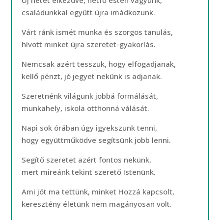
Új hetet elkezdve, hétfő estén vagyunk,
családunkkal együtt újra imádkozunk.
Várt ránk ismét munka és szorgos tanulás,
hívott minket újra szeretet-gyakorlás.
Nemcsak azért tesszük, hogy elfogadjanak,
kellő pénzt, jó jegyet nekünk is adjanak.
Szeretnénk világunk jobbá formálását,
munkahely, iskola otthonná válását.
Napi sok órában úgy igyekszünk tenni,
hogy együttműködve segítsünk jobb lenni.
Segítő szeretet azért fontos nekünk,
mert mireánk tekint szerető Istenünk.
Ami jót ma tettünk, minket Hozzá kapcsolt,
keresztény életünk nem magányosan volt.