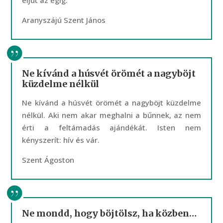
eljut az égig.
Aranyszájú Szent János
Ne kívánd a húsvét örömét a nagyböjt
küzdelme nélkül
Ne kívánd a húsvét örömét a nagyböjt küzdelme
nélkül. Aki nem akar meghalni a bűnnek, az nem
érti a feltámadás ajándékát. Isten nem
kényszerít: hív és vár.
Szent Ágoston
Ne mondd, hogy böjtölsz, ha közben…