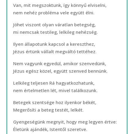
Van, mit megszoktunk, így könnyű elviselni,
nem nehéz probléma vele együtt élni.
Jöhet viszont olyan váratlan betegség,
mi nemcsak testileg, lelkileg nehézség.
Ilyen állapotunk kapcsol a kereszthez,
Jézus értünk vállalt megváltó tettéhez.
Nem vagyunk egyedül, amikor szenvedünk,
Jézus egész közel, együtt szenved bennünk.
Lelkileg teljesen Rá hagyatkozhatunk,
nem értelmetlen lét, mivel találkozunk.
Betegek szentsége hoz ilyenkor békét,
Megerősíti a beteg testét, lelkét.
Gyengeségünk megnyit, hogy meg legyen értve:
Életünk ajándék, Istentől szeretve.