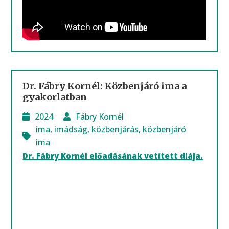
Dr. Fábry Kornél: Közbenjáró ima a
gyakorlatban
2024
Fábry Kornél
ima
,
imádság
,
közbenjárás
,
közbenjáró
ima
Dr. Fábry Kornél előadásának vetített diája.