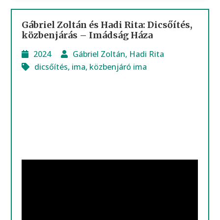
Gábriel Zoltán és Hadi Rita: Dicsőítés,
közbenjárás – Imádság Háza
2024
Gábriel Zoltán
,
Hadi Rita
dicsőítés
,
ima
,
közbenjáró ima