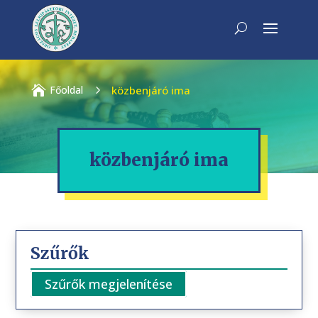

Főoldal
5
közbenjáró ima
közbenjáró ima
Szűrők
Szűrők megjelenítése