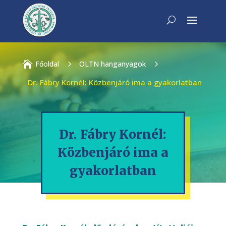

Főoldal
5
OLTN hanganyagok
5
Dr. Fábry Kornél: Közbenjáró ima a gyakorlatban
Dr. Fábry Kornél:
Közbenjáró ima a
gyakorlatban