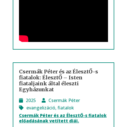
Csermák Péter és az ÉlesztŐ-s
fiatalok: ÉlesztŐ – Isten
fiataljaink által éleszti
Egyházunkat
2025
Csermák Péter
evangelizáció
,
fiatalok
Csermák Péter és az ÉlesztŐ-s fiatalok
előadásának vetített diái.