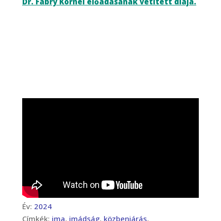
Dr. Fábry Kornél előadásának vetített diája.
Év:
2024
Címkék:
ima
,
imádság
,
közbenjárás
,