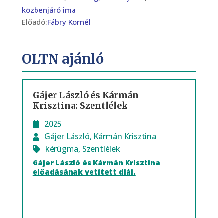
közbenjáró ima
Előadó:
Fábry Kornél
OLTN ajánló
Gájer László és Kármán
Krisztina: Szentlélek
2025
Gájer László
,
Kármán Krisztina
kérügma
,
Szentlélek
Gájer László és Kármán Krisztina
előadásának vetített diái.