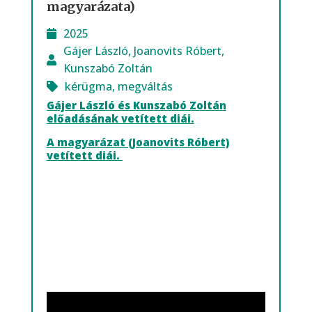
magyarázata)
2025
Gájer László
,
Joanovits Róbert
,
Kunszabó Zoltán
kérügma
,
megváltás
Gájer László és Kunszabó Zoltán
előadásának vetített diái.
A magyarázat (Joanovits Róbert)
vetített diái.