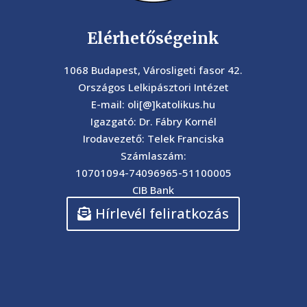
Elérhetőségeink
1068 Budapest, Városligeti fasor 42.
Országos Lelkipásztori Intézet
E-mail: oli[@]katolikus.hu
Igazgató: Dr. Fábry Kornél
Irodavezető: Telek Franciska
Számlaszám:
10701094-74096965-51100005
CIB Bank
Hírlevél feliratkozás