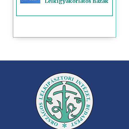
Lelkigyakorlatos házak