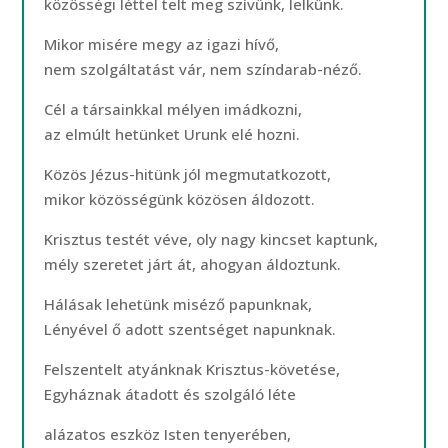
közösségi léttel telt meg szívünk, lelkünk.
Mikor misére megy az igazi hívő,
nem szolgáltatást vár, nem színdarab-néző.
Cél a társainkkal mélyen imádkozni,
az elmúlt hetünket Urunk elé hozni.
Közös Jézus-hitünk jól megmutatkozott,
mikor közösségünk közösen áldozott.
Krisztus testét véve, oly nagy kincset kaptunk,
mély szeretet járt át, ahogyan áldoztunk.
Hálásak lehetünk miséző papunknak,
Lényével ő adott szentséget napunknak.
Felszentelt atyánknak Krisztus-követése,
Egyháznak átadott és szolgáló léte
alázatos eszköz Isten tenyerében,