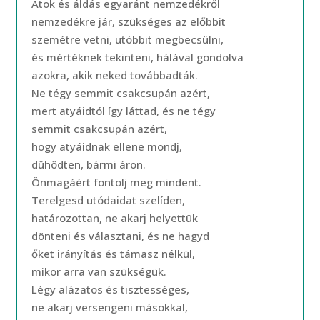
Átok és áldás egyaránt nemzedékről
nemzedékre jár, szükséges az előbbit
szemétre vetni, utóbbit megbecsülni,
és mértéknek tekinteni, hálával gondolva
azokra, akik neked továbbadták.
Ne tégy semmit csakcsupán azért,
mert atyáidtól így láttad, és ne tégy
semmit csakcsupán azért,
hogy atyáidnak ellene mondj,
dühödten, bármi áron.
Önmagáért fontolj meg mindent.
Terelgesd utódaidat szelíden,
határozottan, ne akarj helyettük
dönteni és választani, és ne hagyd
őket irányítás és támasz nélkül,
mikor arra van szükségük.
Légy alázatos és tisztességes,
ne akarj versengeni másokkal,