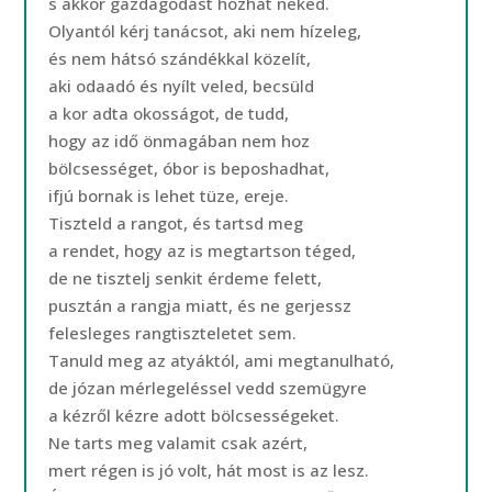
s akkor gazdagodást hozhat neked.
Olyantól kérj tanácsot, aki nem hízeleg,
és nem hátsó szándékkal közelít,
aki odaadó és nyílt veled, becsüld
a kor adta okosságot, de tudd,
hogy az idő önmagában nem hoz
bölcsességet, óbor is beposhadhat,
ifjú bornak is lehet tüze, ereje.
Tiszteld a rangot, és tartsd meg
a rendet, hogy az is megtartson téged,
de ne tisztelj senkit érdeme felett,
pusztán a rangja miatt, és ne gerjessz
felesleges rangtiszteletet sem.
Tanuld meg az atyáktól, ami megtanulható,
de józan mérlegeléssel vedd szemügyre
a kézről kézre adott bölcsességeket.
Ne tarts meg valamit csak azért,
mert régen is jó volt, hát most is az lesz.