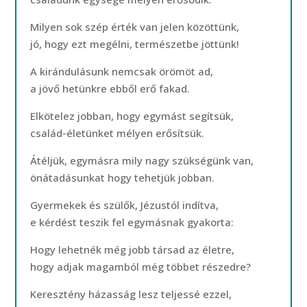
Milyen sok szép érték van jelen közöttünk,
jó, hogy ezt megélni, természetbe jöttünk!
A kirándulásunk nemcsak örömöt ad,
a jövő hetünkre ebből erő fakad.
Elkötelez jobban, hogy egymást segítsük,
család-életünket mélyen erősítsük.
Átéljük, egymásra mily nagy szükségünk van,
önátadásunkat hogy tehetjük jobban.
Gyermekek és szülők, Jézustól indítva,
e kérdést teszik fel egymásnak gyakorta:
Hogy lehetnék még jobb társad az életre,
hogy adjak magamból még többet részedre?
Keresztény házasság lesz teljessé ezzel,