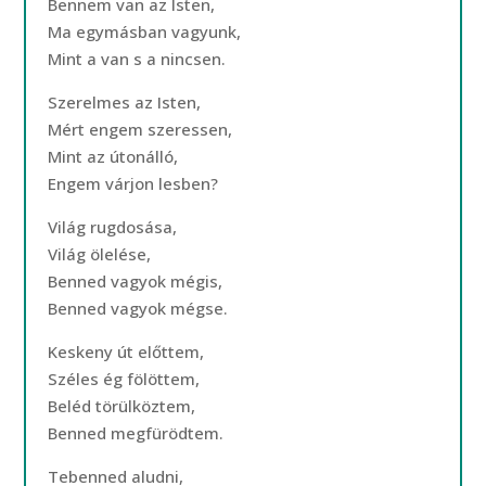
Bennem van az Isten,
Ma egymásban vagyunk,
Mint a van s a nincsen.
Szerelmes az Isten,
Mért engem szeressen,
Mint az útonálló,
Engem várjon lesben?
Világ rugdosása,
Világ ölelése,
Benned vagyok mégis,
Benned vagyok mégse.
Keskeny út előttem,
Széles ég fölöttem,
Beléd törülköztem,
Benned megfürödtem.
Tebenned aludni,