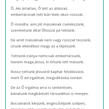
Ő, Aki ártatlan, Ő lett az áldozat,
embertársnak tett bűn Neki okoz rosszat.
Ő mondta: ami jót másoknak cselekszünk,
szeretetünk által Őhozzá jut tettünk.
De amit másoknak nem vagy rosszat teszünk,
Urunk ellenében megy az a lépésünk.
Tetteink iránya nemcsak embertársunk,
hanem maga Jézus, ki értünk lett másunk.
Rossz tettünk Jézustól kaphat feloldozást,
mert Ő ad irgalmat, megváltásba vonást.
De az Ő irgalma arra is serkentsen,
bánatunk megbántott társunkhoz is menjen.
Bocsánatot kérjünk, engeszteljünk szépen,