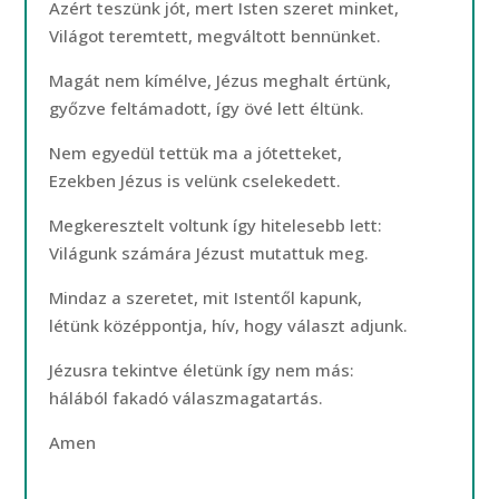
Azért teszünk jót, mert Isten szeret minket,
Világot teremtett, megváltott bennünket.
Magát nem kímélve, Jézus meghalt értünk,
győzve feltámadott, így övé lett éltünk.
Nem egyedül tettük ma a jótetteket,
Ezekben Jézus is velünk cselekedett.
Megkeresztelt voltunk így hitelesebb lett:
Világunk számára Jézust mutattuk meg.
Mindaz a szeretet, mit Istentől kapunk,
létünk középpontja, hív, hogy választ adjunk.
Jézusra tekintve életünk így nem más:
hálából fakadó válaszmagatartás.
Amen