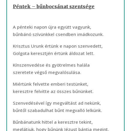
Péntek – bűnbocsánat szentsége
A pénteki napon újra együtt vagyunk,
bűnbánó szívünkkel csendben imádkozunk.
Krisztus Urunk értünk e napon szenvedett,
Golgota keresztjén értünk áldozat lett.
Kínszenvedése és gyötrelmes halála
szeretete végső megvalósulása.
Miértünk felvette emberi testünket,
keresztre felvitte az összes bűnünket.
Szenvedésével így megváltást ad nekünk,
bűntől szabadulhat bűnt megvalló lelkünk.
Bűnbánatunk hittel a keresztre tekint,
meglátjuk, hogy bűnünk Jézust bántja megint.