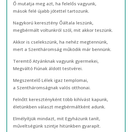
Ő mutatja meg azt, ha felelős vagyunk,
mások felé újabb jótettel tartozunk.
Nagykorú keresztény Őáltala leszünk,
megbérmált voltunkról szól, mit akkor teszünk.
Akkor is cselekszünk, ha nehéz megtennünk,
mert a Szentháromság működik már bennünk.
Teremtő Atyánknak vagyunk gyermekei,
Megváltó Fiúnak áldott testvérei.
Megszentelő Lélek igaz templomai,
a Szentháromságnak valós otthonai.
Felnőtt keresztényként több kihívást kapunk,
életünkben választ megbérmáltként adunk.
Elmélyítjük mindazt, mit Egyházunk tanít,
műveltségünk szintje hitünkben gyarapít.