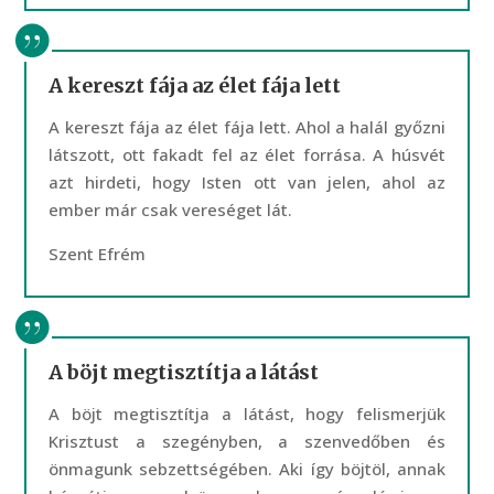
A kereszt fája az élet fája lett
A kereszt fája az élet fája lett. Ahol a halál győzni
látszott, ott fakadt fel az élet forrása. A húsvét
azt hirdeti, hogy Isten ott van jelen, ahol az
ember már csak vereséget lát.
Szent Efrém
A böjt megtisztítja a látást
A böjt megtisztítja a látást, hogy felismerjük
Krisztust a szegényben, a szenvedőben és
önmagunk sebzettségében. Aki így böjtöl, annak