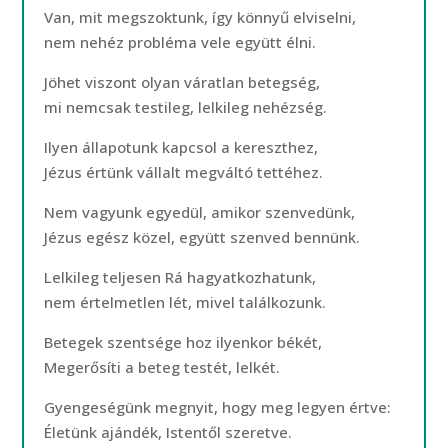
Van, mit megszoktunk, így könnyű elviselni,
nem nehéz probléma vele együtt élni.
Jöhet viszont olyan váratlan betegség,
mi nemcsak testileg, lelkileg nehézség.
Ilyen állapotunk kapcsol a kereszthez,
Jézus értünk vállalt megváltó tettéhez.
Nem vagyunk egyedül, amikor szenvedünk,
Jézus egész közel, együtt szenved bennünk.
Lelkileg teljesen Rá hagyatkozhatunk,
nem értelmetlen lét, mivel találkozunk.
Betegek szentsége hoz ilyenkor békét,
Megerősíti a beteg testét, lelkét.
Gyengeségünk megnyit, hogy meg legyen értve:
Életünk ajándék, Istentől szeretve.