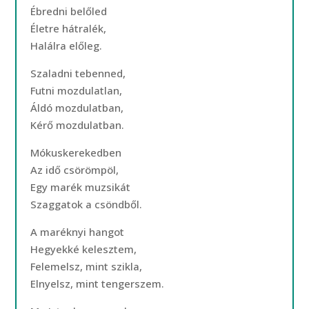
Ébredni belőled
Életre hátralék,
Halálra előleg.
Szaladni tebenned,
Futni mozdulatlan,
Áldó mozdulatban,
Kérő mozdulatban.
Mókuskerekedben
Az idő csörömpöl,
Egy marék muzsikát
Szaggatok a csöndből.
A maréknyi hangot
Hegyekké kelesztem,
Felemelsz, mint szikla,
Elnyelsz, mint tengerszem.