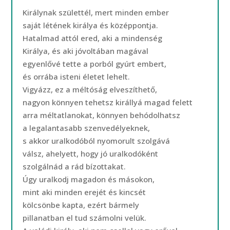
Királynak születtél, mert minden ember
saját létének királya és középpontja.
Hatalmad attól ered, aki a mindenség
Királya, és aki jóvoltában magával
egyenlővé tette a porból gyúrt embert,
és orrába isteni életet lehelt.
Vigyázz, ez a méltóság elveszíthető,
nagyon könnyen tehetsz királlyá magad felett
arra méltatlanokat, könnyen behódolhatsz
a legalantasabb szenvedélyeknek,
s akkor uralkodóból nyomorult szolgává
válsz, ahelyett, hogy jó uralkodóként
szolgálnád a rád bízottakat.
Úgy uralkodj magadon és másokon,
mint aki minden erejét és kincsét
kölcsönbe kapta, ezért bármely
pillanatban el tud számolni velük.