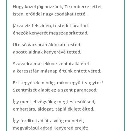
Hogy közel jöjj hozzánk, Te emberré lettél,
isteni erőddel nagy csodákat tettél.
Járva víz felszínén, testedet uraltad,
éhezők kenyerét megszaporítottad.
Utolsó vacsorán áldozati tested
apostolaidnak kenyerévé tetted.
Szavadra már ekkor szent itallá érett
a keresztfán másnap értünk ontott véred.
Ezt tegyétek mindig, mikor együtt vagytok!
Szentmisét alapít ez a szent parancsod.
Így ment el végsőkig megtestesülésed,
embertárs, áldozat, táplálék lett élted.
Így fordítottad át a világ menetét,
megváltásul adtad Kenyered erejét: