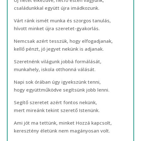
Új hetet elkezdve, hétfő estén vagyunk,
családunkkal együtt újra imádkozunk.
Várt ránk ismét munka és szorgos tanulás,
hívott minket újra szeretet-gyakorlás.
Nemcsak azért tesszük, hogy elfogadjanak,
kellő pénzt, jó jegyet nekünk is adjanak.
Szeretnénk világunk jobbá formálását,
munkahely, iskola otthonná válását.
Napi sok órában úgy igyekszünk tenni,
hogy együttműködve segítsünk jobb lenni.
Segítő szeretet azért fontos nekünk,
mert mireánk tekint szerető Istenünk.
Ami jót ma tettünk, minket Hozzá kapcsolt,
keresztény életünk nem magányosan volt.