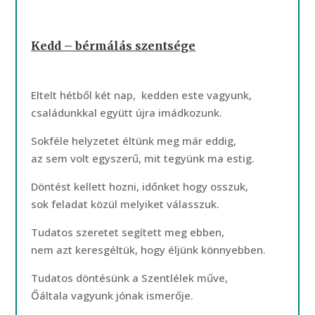
Kedd – bérmálás szentsége
Eltelt hétből két nap, kedden este vagyunk,
családunkkal együtt újra imádkozunk.
Sokféle helyzetet éltünk meg már eddig,
az sem volt egyszerű, mit tegyünk ma estig.
Döntést kellett hozni, időnket hogy osszuk,
sok feladat közül melyiket válasszuk.
Tudatos szeretet segített meg ebben,
nem azt keresgéltük, hogy éljünk könnyebben.
Tudatos döntésünk a Szentlélek műve,
Őáltala vagyunk jónak ismerője.