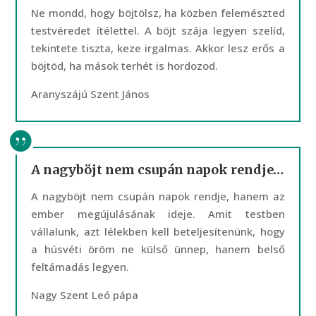
Ne mondd, hogy böjtölsz, ha közben felemészted
testvéredet ítélettel. A böjt szája legyen szelíd,
tekintete tiszta, keze irgalmas. Akkor lesz erős a
böjtöd, ha mások terhét is hordozod.
Aranyszájú Szent János
A nagyböjt nem csupán napok rendje…
A nagyböjt nem csupán napok rendje, hanem az
ember megújulásának ideje. Amit testben
vállalunk, azt lélekben kell beteljesítenünk, hogy
a húsvéti öröm ne külső ünnep, hanem belső
feltámadás legyen.
Nagy Szent Leó pápa