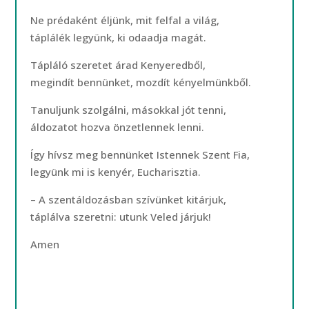
Ne prédaként éljünk, mit felfal a világ,
táplálék legyünk, ki odaadja magát.
Tápláló szeretet árad Kenyeredből,
megindít bennünket, mozdít kényelmünkből.
Tanuljunk szolgálni, másokkal jót tenni,
áldozatot hozva önzetlennek lenni.
Így hívsz meg bennünket Istennek Szent Fia,
legyünk mi is kenyér, Eucharisztia.
– A szentáldozásban szívünket kitárjuk,
táplálva szeretni: utunk Veled járjuk!
Amen