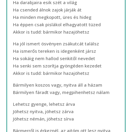
Ha darabjaira esik szét a világ
Ha csended álnok zajok járják át
Ha minden megkopott, üres és hideg
Ha éppen csak pislákol elhagyatott tüzed
Akkor is tudd: bármikor hazajöhetsz
Ha jól ismert ösvényen zsákutcát találsz
Ha ismerős tereken is idegenként jársz
Ha sokáig nem hallod senkitől nevedet
Ha senki sem szorítja gyöngéden kezedet
Akkor is tudd: bármikor hazajöhetsz
Bármilyen koszos vagy, nyitva áll a házam
Bármilyen fáradt vagy, megpihenhetsz nálam
Lehetsz gyenge, lehetsz árva
Jöhetsz nyitva, jöhetsz zárva
Jöhetsz némán, jöhetsz sírva
Bármerről is érkeznél, az ajtóm ott lesz nyitva