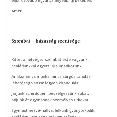
éljünk tovább együtt, mélyebb, új békében.
Amen
Szombat – házasság szentsége
Kitört a hétvége, szombat este vagyunk,
családunkkal együtt újra imádkozunk.
Amikor nincs munka, nincs sürgős tanulás,
lehetőség van rá: legyen kirándulás.
Járjunk az erdőben, beszélgessünk sokat,
adjunk át egymásnak személyes titkokat.
Egymást nézve-hallva, lelkünk gyönyörködik,
családunk egysége mélyen erősödik.