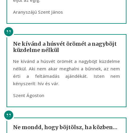
eljut az égig.
Aranyszájú Szent János
Ne kívánd a húsvét örömét a nagyböjt
küzdelme nélkül
Ne kívánd a húsvét örömét a nagyböjt küzdelme
nélkül. Aki nem akar meghalni a bűnnek, az nem
érti a feltámadás ajándékát. Isten nem
kényszerít: hív és vár.
Szent Ágoston
Ne mondd, hogy böjtölsz, ha közben…