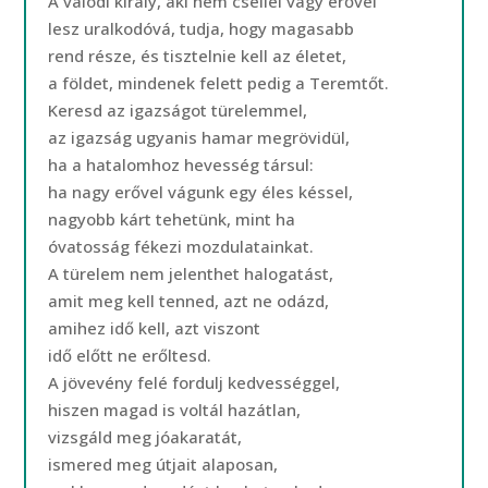
A valódi király, aki nem csellel vagy erővel
lesz uralkodóvá, tudja, hogy magasabb
rend része, és tisztelnie kell az életet,
a földet, mindenek felett pedig a Teremtőt.
Keresd az igazságot türelemmel,
az igazság ugyanis hamar megrövidül,
ha a hatalomhoz hevesség társul:
ha nagy erővel vágunk egy éles késsel,
nagyobb kárt tehetünk, mint ha
óvatosság fékezi mozdulatainkat.
A türelem nem jelenthet halogatást,
amit meg kell tenned, azt ne odázd,
amihez idő kell, azt viszont
idő előtt ne erőltesd.
A jövevény felé fordulj kedvességgel,
hiszen magad is voltál hazátlan,
vizsgáld meg jóakaratát,
ismered meg útjait alaposan,