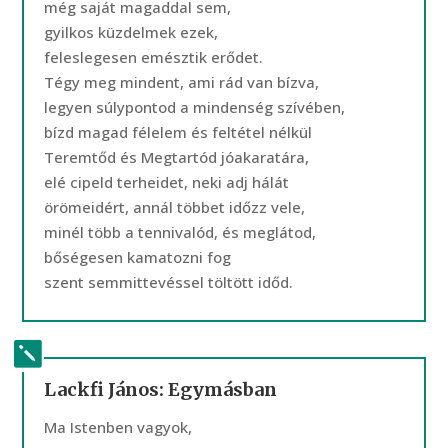
még saját magaddal sem,
gyilkos küzdelmek ezek,
feleslegesen emésztik erődet.
Tégy meg mindent, ami rád van bízva,
legyen súlypontod a mindenség szívében,
bízd magad félelem és feltétel nélkül
Teremtőd és Megtartód jóakaratára,
elé cipeld terheidet, neki adj hálát
örömeidért, annál többet időzz vele,
minél több a tennivalód, és meglátod,
bőségesen kamatozni fog
szent semmittevéssel töltött időd.
Lackfi János: Egymásban
Ma Istenben vagyok,