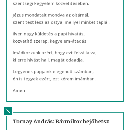
szentségi kegyelem közvetítésében.
Jézus mondatait mondva az oltárnál,
szent test lesz az ostya, mellyel minket táplál.
Ilyen nagy küldetés a papi hivatás,
közvetítő szerep, kegyelem-átadás.
Imádkozzunk azért, hogy ezt felvállalva,
ki erre hívást hall, magát odaadja.
Legyenek papjaink elegendő számban,
én is tegyek ezért, ezt kérem imámban.
Amen
Tornay András: Bármikor bejöhetsz