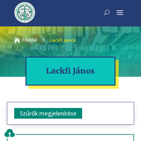

Főoldal
5
Lackfi János
Lackfi János
Szűrők megjelenítése