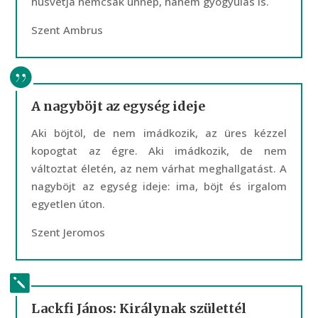
húsvétja nemcsak ünnep, hanem gyógyulás is.
Szent Ambrus
A nagyböjt az egység ideje
Aki böjtöl, de nem imádkozik, az üres kézzel
kopogtat az égre. Aki imádkozik, de nem
változtat életén, az nem várhat meghallgatást. A
nagyböjt az egység ideje: ima, böjt és irgalom
egyetlen úton.
Szent Jeromos
Lackfi János: Királynak születtél