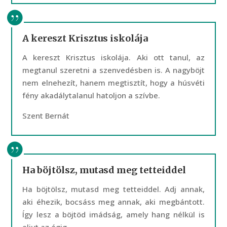
A kereszt Krisztus iskolája
A kereszt Krisztus iskolája. Aki ott tanul, az
megtanul szeretni a szenvedésben is. A nagyböjt
nem elnehezít, hanem megtisztít, hogy a húsvéti
fény akadálytalanul hatoljon a szívbe.
Szent Bernát
Ha böjtölsz, mutasd meg tetteiddel
Ha böjtölsz, mutasd meg tetteiddel. Adj annak,
aki éhezik, bocsáss meg annak, aki megbántott.
Így lesz a böjtöd imádság, amely hang nélkül is