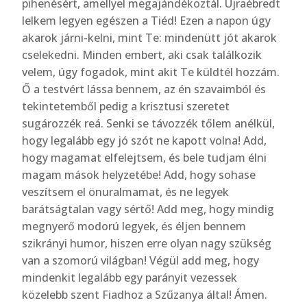
pihenésért, amellyel megajándékoztál. Újraébredt
lelkem legyen egészen a Tiéd! Ezen a napon úgy
akarok járni-kelni, mint Te: mindenütt jót akarok
cselekedni. Minden embert, aki csak találkozik
velem, úgy fogadok, mint akit Te küldtél hozzám.
Ő a testvért lássa bennem, az én szavaimból és
tekintetemből pedig a krisztusi szeretet
sugározzék reá. Senki se távozzék tőlem anélkül,
hogy legalább egy jó szót ne kapott volna! Add,
hogy magamat elfelejtsem, és bele tudjam élni
magam mások helyzetébe! Add, hogy sohase
veszítsem el önuralmamat, és ne legyek
barátságtalan vagy sértő! Add meg, hogy mindig
megnyerő modorú legyek, és éljen bennem
szikrányi humor, hiszen erre olyan nagy szükség
van a szomorú világban! Végül add meg, hogy
mindenkit legalább egy parányit vezessek
közelebb szent Fiadhoz a Szűzanya által! Ámen.