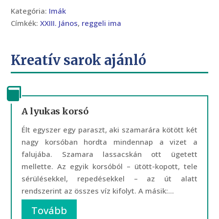
Kategória:
Imák
Címkék:
XXIII. János
,
reggeli ima
Kreatív sarok ajánló
A lyukas korsó
Élt egyszer egy paraszt, aki szamarára kötött két
nagy korsóban hordta mindennap a vizet a
falujába. Szamara lassacskán ott ügetett
mellette. Az egyik korsóból – ütött-kopott, tele
sérülésekkel, repedésekkel – az út alatt
rendszerint az összes víz kifolyt. A másik:...
Tovább