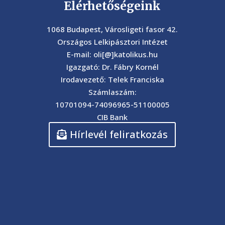
Elérhetőségeink
1068 Budapest, Városligeti fasor 42.
Országos Lelkipásztori Intézet
E-mail: oli[@]katolikus.hu
Igazgató: Dr. Fábry Kornél
Irodavezető: Telek Franciska
Számlaszám:
10701094-74096965-51100005
CIB Bank
Hírlevél feliratkozás