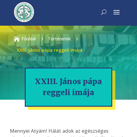

Főoldal
5
Történetek
5
XXIII. János pápa reggeli imája
XXIII. János pápa
reggeli imája
Mennyei Atyám! Hálát adok az egészséges