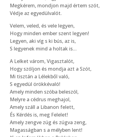
Megkérem, mondjon majd értem szót,
Védje az egyedülvalót.
Velem, veled, és vele legyen,
Hogy minden ember szent legyen!
Legyen, aki víg s ki bús, az is,
S legyenek mind a holtak is…
A Lelket várom, Vigasztalót,
Hogy szóljon és mondja azt a Szót,
Mi tisztán a Lélekből való,
S egyedül örökkévaló!
Amely minden szóba beleszól,
Melyre a cédrus meghajol,
Amely száll a Libanon felett,
És Kérdés is, meg Felelet!
Amely zengve zúg és zúgva zeng,
Magasságban s a mélyben lent!