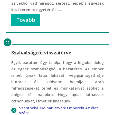
szívekből vad haragot, sértést, népek s egyesek
közt teremts egyetértést....
Tovább
Szabadságról visszatérve
Egyik barátom úgy találja, hogy a legjobb dolog
az egész szabadságból a hazatérés. Az ember
ismét újnak látja lakását, végigsimogathatja
bútorait és kedvenc holmijait. Apró
felfedezéseket tehet és munkatervet szőhet a
dolgos téli napokra. Hogy újnak láthassuk
otthonunkat, ismét örülhessünk...
Szenthelyi-Molnár István: Emberek! Az élet
szép!