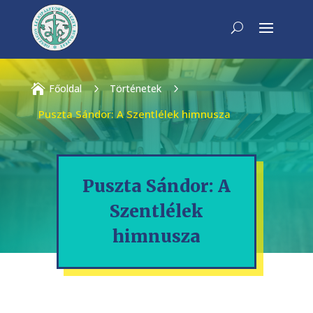

Főoldal
5
Történetek
5
Puszta Sándor: A Szentlélek himnusza
Puszta Sándor: A
Szentlélek
himnusza