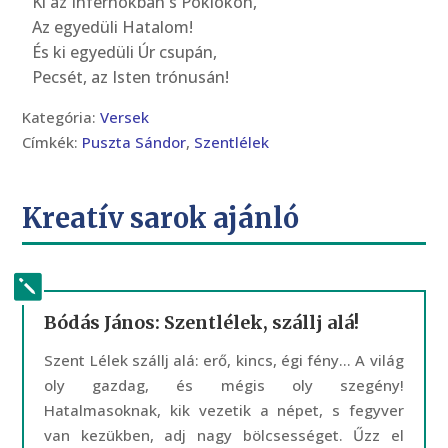
Ki az Infernókban s Poklokon,
Az egyedüli Hatalom!
És ki egyedüli Úr csupán,
Pecsét, az Isten trónusán!
Kategória:
Versek
Címkék:
Puszta Sándor
,
Szentlélek
Kreatív sarok ajánló
Bódás János: Szentlélek, szállj alá!
Szent Lélek szállj alá: erő, kincs, égi fény… A világ
oly gazdag, és mégis oly szegény!
Hatalmasoknak, kik vezetik a népet, s fegyver
van kezükben, adj nagy bölcsességet. Űzz el