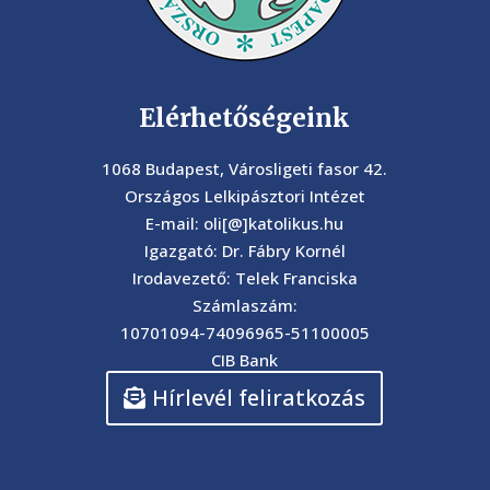
Elérhetőségeink
1068 Budapest, Városligeti fasor 42.
Országos Lelkipásztori Intézet
E-mail: oli[@]katolikus.hu
Igazgató: Dr. Fábry Kornél
Irodavezető: Telek Franciska
Számlaszám:
10701094-74096965-51100005
CIB Bank
Hírlevél feliratkozás