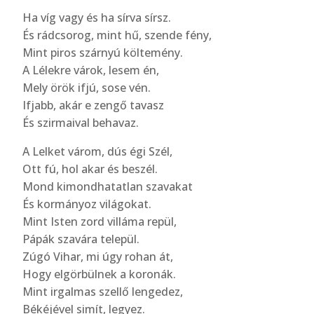
Ha víg vagy és ha sírva sírsz.
És rádcsorog, mint hű, szende fény,
Mint piros szárnyú költemény.
A Lélekre várok, lesem én,
Mely örök ifjú, sose vén.
Ifjabb, akár e zengő tavasz
És szirmaival behavaz.
A Lelket várom, dús égi Szél,
Ott fú, hol akar és beszél.
Mond kimondhatatlan szavakat
És kormányoz világokat.
Mint Isten zord villáma repül,
Pápák szavára települ.
Zúgó Vihar, mi úgy rohan át,
Hogy elgörbülnek a koronák.
Mint irgalmas szellő lengedez,
Békéjével simít, legyez.