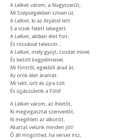
A Lelket várom, a Nagyszerűt,
Mi Szépségekben szíven üt.
A Lelket, ki az Atyától lett
S a vizek felett lebegett.
A Lelket, akiben élet forr,
És rózsáival teleszór…
A Lelket, mely gyújt, csodát mível,
És betölt kegyelmeivel.
Mi föntről, egekből árad át,
Az örök élet áramát.
Mi telít, ürít és újra tölt
És újjászületik a Föld!
A Lelket várom, az Ihletőt,
Ki megvigasztal szenvedőt,
Ki megihleti az alkotót,
Akartat velünk minden jót!
Ő áll mögötted, ha verset írsz,