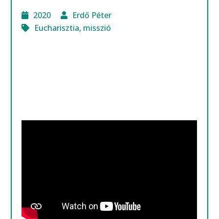
2020
Erdő Péter
Eucharisztia
,
misszió