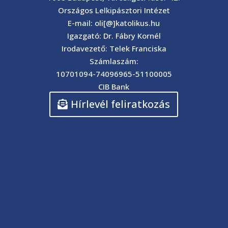
Országos Lelkipásztori Intézet
E-mail: oli[@]katolikus.hu
Igazgató: Dr. Fábry Kornél
Irodavezető: Telek Franciska
Számlaszám:
10701094-74096965-51100005
CIB Bank
Hírlevél feliratkozás