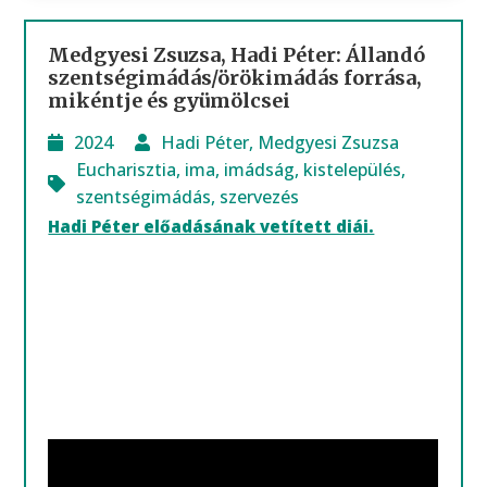
Medgyesi Zsuzsa, Hadi Péter: Állandó
szentségimádás/örökimádás forrása,
mikéntje és gyümölcsei
2024
Hadi Péter
,
Medgyesi Zsuzsa
Eucharisztia
,
ima
,
imádság
,
kistelepülés
,
szentségimádás
,
szervezés
Hadi Péter előadásának vetített diái.