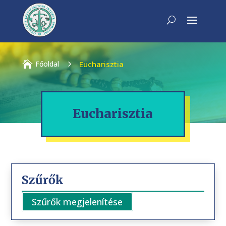

Főoldal
5
Eucharisztia
Eucharisztia
Szűrők
Szűrők megjelenítése