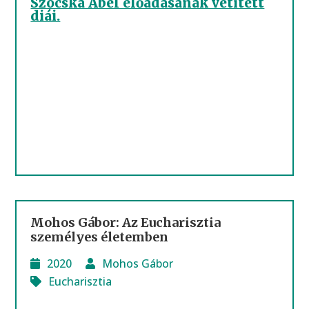
Szocska Ábel előadásának vetített
diái.
Mohos Gábor: Az Eucharisztia
személyes életemben
2020
Mohos Gábor
Eucharisztia