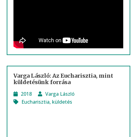
Varga László: Az Eucharisztia, mint
küldetésünk forrása
2018
Varga László
Eucharisztia
,
küldetés