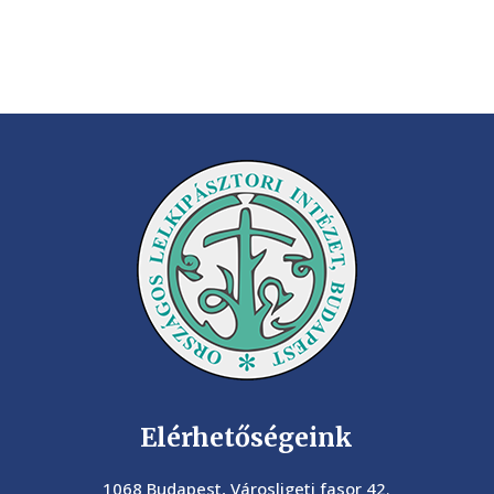
Elérhetőségeink
1068 Budapest, Városligeti fasor 42.