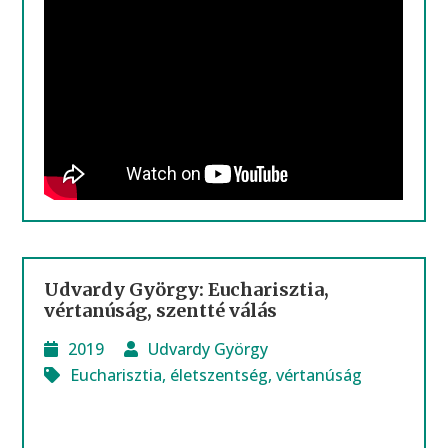
Udvardy György: Eucharisztia,
vértanúság, szentté válás
2019
Udvardy György
Eucharisztia
,
életszentség
,
vértanúság