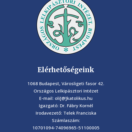
Elérhetőségeink
1068 Budapest, Városligeti fasor 42.
Országos Lelkipásztori Intézet
E-mail: oli[@]katolikus.hu
Igazgató: Dr. Fábry Kornél
Irodavezető: Telek Franciska
Számlaszám:
10701094-74096965-51100005