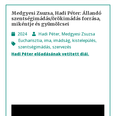
Medgyesi Zsuzsa, Hadi Péter: Állandó
szentségimádás/örökimádás forrása,
mikéntje és gyümölcsei
2024
Hadi Péter
,
Medgyesi Zsuzsa
Eucharisztia
,
ima
,
imádság
,
kistelepülés
,
szentségimádás
,
szervezés
Hadi Péter előadásának vetített diái.