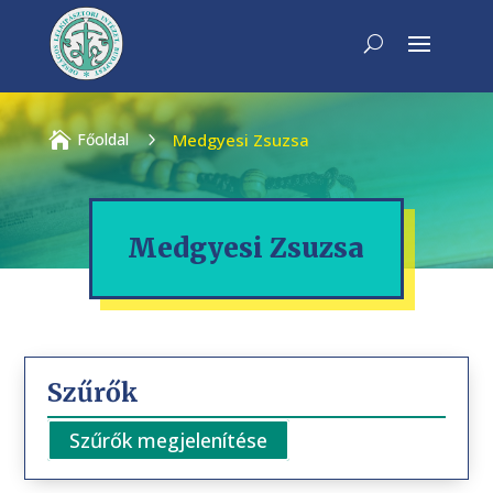

Főoldal
5
Medgyesi Zsuzsa
Medgyesi Zsuzsa
Szűrők
Szűrők megjelenítése