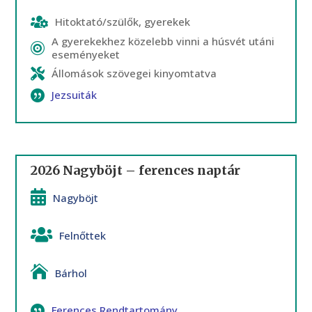
Hitoktató/szülők, gyerekek
A gyerekekhez közelebb vinni a húsvét utáni
eseményeket
Állomások szövegei kinyomtatva
Jezsuiták
2026 Nagyböjt – ferences naptár
Nagyböjt
Felnőttek
Bárhol
Ferences Rendtartomány