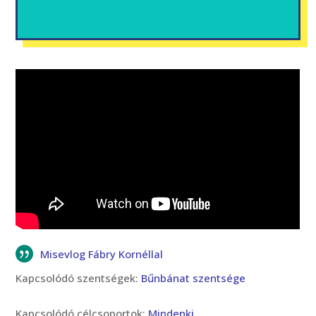
Misevlog Fábry Kornéllal
Kapcsolódó szentségek:
Bűnbánat szentsége
Kapcsolódó célcsoportok:
Mindenki