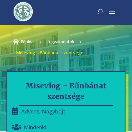

Főoldal
5
Jó gyakorlatok
5
Misevlog – Bűnbánat szentsége
Misevlog – Bűnbánat
szentsége
Advent
,
Nagyböjt
Mindenki