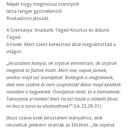
Népét hogy megmossa szennytől
látta tenger gyötrelemtől
Roskadozni Jézusát.
A Szentatya: Imádunk Téged Krisztus és áldunk
Téged.
A hívek: Mert szent kereszted által megváltottad a
világot.
„Jeruzsálem leányai, ne sírjatok énmiattam, de sírjatok
magatok és fiaitok miatt. Mert íme, napok jönnek,
amikor majd azt mondjátok: Boldogok a magtalanok,
akik nem szültek és nem szoptattak! Akkor majd kezditek
mondani a hegyeknek: Omoljatok ránk!, és a halmoknak:
Takarjatok el minket! Mert ha ezt teszik a zöldellő fával,
mi lesz a sorsa az elszáradtnak?”
(Lk 23,28-31).
Jézus szavai ezek Jeruzsálem leányaihoz, akik
részvétük jeleként siratták az Elítéltet.
„Ne sírjatok