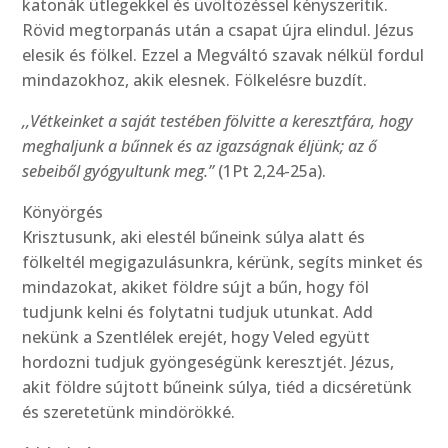
katonák ütlegekkel és üvöltözéssel kényszerítik.
Rövid megtorpanás után a csapat újra elindul. Jézus
elesik és fölkel. Ezzel a Megváltó szavak nélkül fordul
mindazokhoz, akik elesnek. Fölkelésre buzdít.
,,Vétkeinket a saját testében fölvitte a keresztfára, hogy
meghaljunk a bűnnek és az igazságnak éljünk; az ő
sebeiből gyógyultunk meg.”
(1Pt 2,24-25a).
Könyörgés
Krisztusunk, aki elestél bűneink súlya alatt és
fölkeltél megigazulásunkra, kérünk, segíts minket és
mindazokat, akiket földre sújt a bűn, hogy föl
tudjunk kelni és folytatni tudjuk utunkat. Add
nekünk a Szentlélek erejét, hogy Veled együtt
hordozni tudjuk gyöngeségünk keresztjét. Jézus,
akit földre sújtott bűneink súlya, tiéd a dicséretünk
és szeretetünk mindörökké.