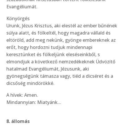
Evangéliumát.
Könyörgés
Urunk, Jézus Krisztus, aki elestél az ember bűnének
súlya alatt, és fölkeltél, hogy magadra vállald és
eltöröld, add meg nekünk, gyönge embereknek az
erőt, hogy hordozni tudjuk mindennapi
keresztünket és fölkeljünk eleséseinkből, s
elmondjuk a következő nemzedékeknek Üdvözítő
hatalmad Evangéliumát, Jézusunk, aki
gyönegségünk támasza vagy, tiéd a dicséret és a
dicsőség mindörökké.
A hívek: Amen.
Mindannyian: Miatyánk…
8. állomás