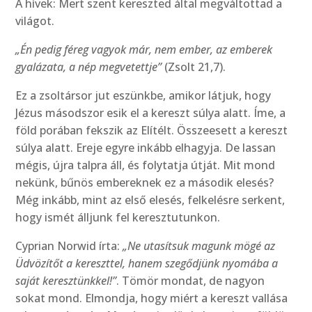
A hívek: Mert szent kereszted által megváltottad a
világot.
„Én pedig féreg vagyok már, nem ember, az emberek
gyalázata, a nép megvetettje”
(Zsolt 21,7).
Ez a zsoltársor jut eszünkbe, amikor látjuk, hogy
Jézus másodszor esik el a kereszt súlya alatt. Íme, a
föld porában fekszik az Elítélt. Összeesett a kereszt
súlya alatt. Ereje egyre inkább elhagyja. De lassan
mégis, újra talpra áll, és folytatja útját. Mit mond
nekünk, bűnös embereknek ez a második elesés?
Még inkább, mint az első elesés, felkelésre serkent,
hogy ismét álljunk fel keresztutunkon.
Cyprian Norwid írta:
„Ne utasítsuk magunk mögé az
Üdvözítőt a kereszttel, hanem szegődjünk nyomába a
saját keresztünkkel!”
. Tömör mondat, de nagyon
sokat mond. Elmondja, hogy miért a kereszt vallása