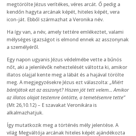
megtörölte Jézus verítékes, véres arcát. Ő pedig a
kendőn hagyta arcának képét, hiteles képét, vera
icon-ját. Ebből származhat a Veronika név.
Ha így van, a név, amely tettére emlékeztet, valami
mélységes igazságot is elmond ennek az asszonynak
a személyéről.
Egy napon ugyanis Jézus védelmébe vette a bűnös
nőt, aki a jelenlévők neheztelését váltotta ki, amikor
illatos olajjal kente meg a lábát és a hajával törölte
meg. A megjegyzésekre Jézus ezt válaszolta:
„Miért
bántjátok ezt az asszonyt? Hiszen jót tett velem… Amikor
az illatos olajat testemre öntötte, a temetésemre tette”
(Mt 26,10.12) – E szavakat Veronikára is
alkalmazhatjuk.
Így mutatkozik meg a történés mély jelentése. A
világ Megváltója arcának hiteles képét ajándékozta