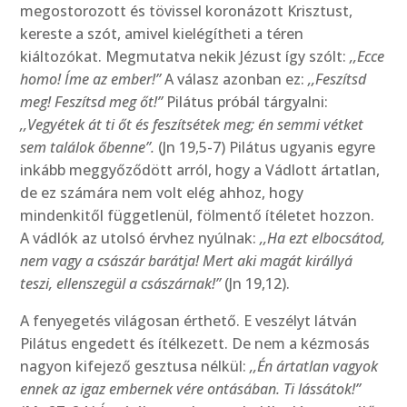
megostorozott és tövissel koronázott Krisztust,
kereste a szót, amivel kielégítheti a téren
kiáltozókat. Megmutatva nekik Jézust így szólt:
,,Ecce
homo! Íme az ember!”
A válasz azonban ez:
,,Feszítsd
meg! Feszítsd meg őt!”
Pilátus próbál tárgyalni:
,,Vegyétek át ti őt és feszítsétek meg; én semmi vétket
sem találok őbenne”.
(Jn 19,5-7) Pilátus ugyanis egyre
inkább meggyőződött arról, hogy a Vádlott ártatlan,
de ez számára nem volt elég ahhoz, hogy
mindenkitől függetlenül, fölmentő ítéletet hozzon.
A vádlók az utolsó érvhez nyúlnak:
,,Ha ezt elbocsátod,
nem vagy a császár barátja! Mert aki magát királlyá
teszi, ellenszegül a császárnak!”
(Jn 19,12).
A fenyegetés világosan érthető. E veszélyt látván
Pilátus engedett és ítélkezett. De nem a kézmosás
nagyon kifejező gesztusa nélkül:
,,Én ártatlan vagyok
ennek az igaz embernek vére ontásában. Ti lássátok!”