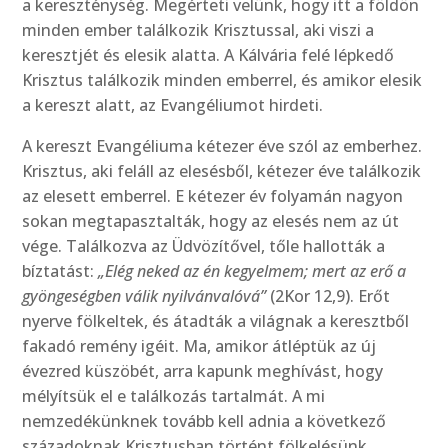
a kereszténység. Megérteti velünk, hogy itt a földön
minden ember találkozik Krisztussal, aki viszi a
keresztjét és elesik alatta. A Kálvária felé lépkedő
Krisztus találkozik minden emberrel, és amikor elesik
a kereszt alatt, az Evangéliumot hirdeti.
A kereszt Evangéliuma kétezer éve szól az emberhez.
Krisztus, aki feláll az elesésből, kétezer éve találkozik
az elesett emberrel. E kétezer év folyamán nagyon
sokan megtapasztalták, hogy az elesés nem az út
vége. Találkozva az Üdvözítővel, tőle hallották a
bíztatást:
„Elég neked az én kegyelmem; mert az erő a
gyöngeségben válik nyilvánvalóvá”
(2Kor 12,9). Erőt
nyerve fölkeltek, és átadták a világnak a keresztből
fakadó remény igéit. Ma, amikor átléptük az új
évezred küszöbét, arra kapunk meghívást, hogy
mélyítsük el e találkozás tartalmát. A mi
nemzedékünknek tovább kell adnia a következő
századoknak Krisztusban történt fölkelésünk