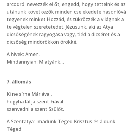
arcodról nevezzék el őt, engedd, hogy tetteink és az
utánunk következők minden cselekedete hasonlóvá
tegyenek minket Hozzád, és tükrözzék a világnak a
te végtelen szeretetedet. Jézusunk, aki az Atya
dicsőségének ragyogása vagy, tiéd a dicséret és a
dicsőség mindörökkön örökké.
A hívek: Amen.
Mindannyian: Miatyánk…
7. állomás
Ki ne sírna Máriával,
hogyha látja szent Fiával
szenvedni a szent Szülőt.
A Szentatya: Imádunk Téged Krisztus és áldunk
Téged.