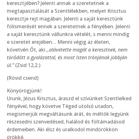
keresztjében? Jelenti annak a szeretetnek a
megtapasztalását a Szentlélekben, melyet Krisztus
keresztje rejt magában. Jelenti a saját keresztünk
fölismerését ennek a szeretetnek a fényében. Jelenti
a saját keresztünk vállunkra vételét, s menni mindig
e szeretet erejében… Menni végig az életen,
követvén Őt, aki
,,alávetette magát a keresztnek, nem
törődött a gyalázattal, és most Isten trónjának jobbján
ül.”
(Zsid 12,2.)
(Rövid csend)
Könyörögjünk!
Urunk, Jézus Krisztus, áraszd el szívünket Szentlelked
fényével, hogy követve Téged utolsó utadon,
megismerjük megváltásunk árát, és méltók legyünk
részesedni szenvedésed, halálod és föltámadásod
érdemeiben. Aki élsz és uralkodol mindörökkön
örökké.