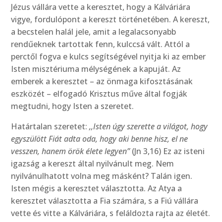
Jézus vállára vette a keresztet, hogy a Kálváriára
vigye, fordulópont a kereszt történetében. A kereszt,
a becstelen halál jele, amit a legalacsonyabb
rendűeknek tartottak fenn, kulccsá vált. Attól a
perctől fogva e kulcs segítségével nyitja ki az ember
Isten misztériuma mélységének a kapuját. Az
emberek a keresztet – az önmaga kifosztásának
eszközét – elfogadó Krisztus műve által fogják
megtudni, hogy Isten a szeretet.
Határtalan szeretet:
,,Isten úgy szerette a világot, hogy
egyszülött Fiát adta oda, hogy aki benne hisz, el ne
vesszen, hanem örök élete legyen”
(Jn 3,16) Ez az isteni
igazság a kereszt által nyilvánult meg. Nem
nyilvánulhatott volna meg másként? Talán igen.
Isten mégis a keresztet választotta. Az Atya a
keresztet választotta a Fia számára, s a Fiú vállára
vette és vitte a Kálváriára, s feláldozta rajta az életét.