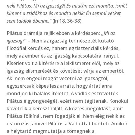
neki Pilátus: Mi az igazság?! És miután ezt mondta, ismét
kiment a zsidókhoz és mondta nekik: Én semmi vétket
sem találok őbenne.”
(Jn 18, 36-38).
Pilátus drámája rejlik ebben a kérdésben:
,,Mi az
igazság?”
– Nem az igazság természetét kutató
filozófiai kérdés ez, hanem egzisztenciális kérdés,
mely az ember és az igazság kapcsolatára irányul.
Kísérlet volt a kitérésre a lelkiismeret elől, mely az
igazság elismerését és követését várja az embertől.
Aki nem engedi magát vezetni az igazságtól,
egyszercsak képes lesz arra is, hogy ártatlanra
mondjon ki halálos ítéletet. A vádlók észrevették
Pilátus e gyöngeségét, ezért nem tágítanak. Konokul
követelik a kereszthalált. A köztes megoldást, amit
Pilátus fölkínál, nem fogadják el. Nem elég nekik az
ostorozás, amivel Pilátus a Vádlottat bünteti. Amikor
a helytartó megmutatja a tömegnek a