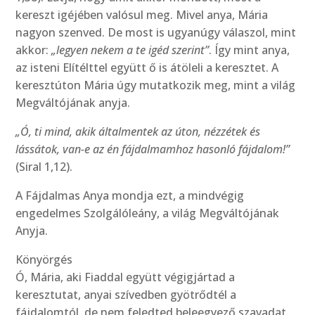
kereszt igéjében valósul meg. Mivel anya, Mária
nagyon szenved. De most is ugyanúgy válaszol, mint
akkor:
„legyen nekem a te igéd szerint”
. Így mint anya,
az isteni Elítélttel együtt ő is átöleli a keresztet. A
keresztúton Mária úgy mutatkozik meg, mint a világ
Megváltójának anyja.
„Ó, ti mind, akik általmentek az úton, nézzétek és
lássátok, van-e az én fájdalmamhoz hasonló fájdalom!”
(Siral 1,12).
A Fájdalmas Anya mondja ezt, a mindvégig
engedelmes Szolgálóleány, a világ Megváltójának
Anyja.
Könyörgés
Ó, Mária, aki Fiaddal együtt végigjártad a
keresztutat, anyai szívedben gyötrődtél a
fájdalomtól, de nem feledted beleegyező szavadat