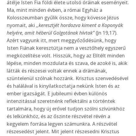
átélje Isten Fia földi élete utolsó óráinak eseményeit.
Ma, mint minden évben, a római Egyház a
Kolosszeumban gyűlik össze, hogy kövesse Jézus
nyomait, aki
,,keresztjét hordozva kiment a Koponyák
helyére, amit héberül Golgotának hívtak”
(Jn 19,17).
Azért vagyunk itt, mert meggyőződésünk, hogy
Isten Fiának keresztútja nem a vesztőhely egyszerű
megközelítése volt. Hisszük, hogy az Elítélt minden
lépése, minden mozdulata és szava, de azoké is, akik
látták és részesei voltak ennek a drámának,
szüntelenül szólnak hozzánk. Krisztus szenvedésével
és halálával is kinyilatkoztatja nekünk Isten és az
ember igazságát. E jubileumi évben különös
intenzitással szeretnénk reflektálni a történtek
tartalmára, hogy új erővel tudjon szólni szívünkhöz
és lelkünkhöz, és az őszinte részvétel révén a
kegyelem forrása legyen számunkra. A részvétel
részesedést jelent. Mit jelent részesedni Krisztus