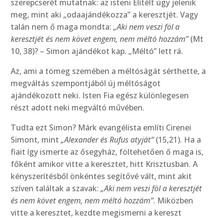
szerepcserét mutatnak: az isteni Elítélt úgy jelenik
meg, mint aki „odaajándékozza” a keresztjét. Vagy
talán nem ő maga mondta:
„Aki nem veszi föl a
keresztjét és nem követ engem, nem méltó hozzám”
(Mt
10, 38)? – Simon ajándékot kap. „Méltó” lett rá.
Az, ami a tömeg szemében a méltóságát sérthette, a
megváltás szempontjából új méltóságot
ajándékozott neki. Isten Fia egész különlegesen
részt adott neki megváltó művében.
Tudta ezt Simon? Márk evangélista említi Cirenei
Simont, mint
„Alexander és Rufus atyját”
(15,21). Ha a
fiait így ismerte az ősegyház, föltehetően ő maga is,
főként amikor vitte a keresztet, hitt Krisztusban. A
kényszerítésből önkéntes segítővé vált, mint akit
szíven találtak a szavak:
„Aki nem veszi föl a keresztjét
és nem követ engem, nem méltó hozzám”
. Miközben
vitte a keresztet, kezdte megismerni a kereszt