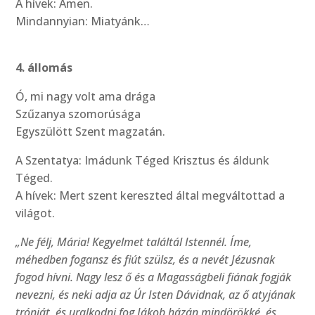
A hívek: Amen.
Mindannyian: Miatyánk…
4. állomás
Ó, mi nagy volt ama drága
Szűzanya szomorúsága
Egyszülött Szent magzatán.
A Szentatya: Imádunk Téged Krisztus és áldunk
Téged.
A hívek: Mert szent kereszted által megváltottad a
világot.
„Ne félj, Mária! Kegyelmet találtál Istennél. Íme,
méhedben fogansz és fiút szülsz, és a nevét Jézusnak
fogod hívni. Nagy lesz ő és a Magasságbeli fiának fogják
nevezni, és neki adja az Úr Isten Dávidnak, az ő atyjának
trónját, és uralkodni fog Jákob házán mindörökké, és