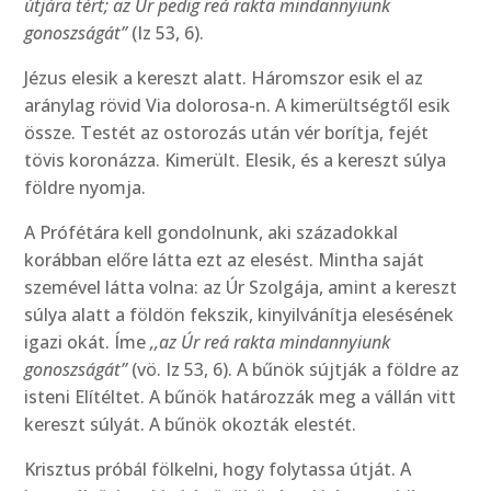
útjára tért; az Úr pedig reá rakta mindannyiunk
gonoszságát”
(Iz 53, 6).
Jézus elesik a kereszt alatt. Háromszor esik el az
aránylag rövid Via dolorosa-n. A kimerültségtől esik
össze. Testét az ostorozás után vér borítja, fejét
tövis koronázza. Kimerült. Elesik, és a kereszt súlya
földre nyomja.
A Prófétára kell gondolnunk, aki századokkal
korábban előre látta ezt az elesést. Mintha saját
szemével látta volna: az Úr Szolgája, amint a kereszt
súlya alatt a földön fekszik, kinyilvánítja elesésének
igazi okát. Íme
,,az Úr reá rakta mindannyiunk
gonoszságát”
(vö. Iz 53, 6). A bűnök sújtják a földre az
isteni Elítéltet. A bűnök határozzák meg a vállán vitt
kereszt súlyát. A bűnök okozták elestét.
Krisztus próbál fölkelni, hogy folytassa útját. A