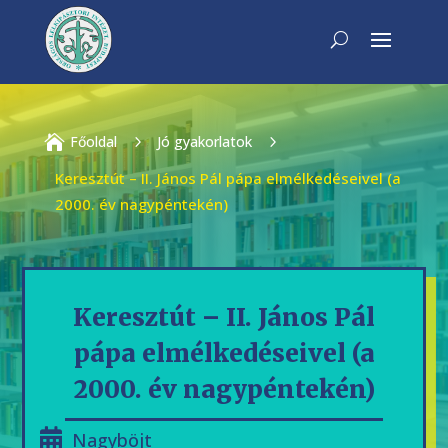

Főoldal
5
Jó gyakorlatok
5
Keresztút – II. János Pál pápa elmélkedéseivel (a
2000. év nagypéntekén)
Keresztút – II. János Pál
pápa elmélkedéseivel (a
2000. év nagypéntekén)
Nagyböjt