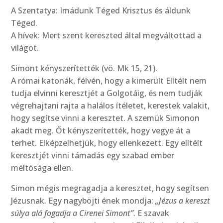
A Szentatya: Imádunk Téged Krisztus és áldunk
Téged.
A hívek: Mert szent kereszted által megváltottad a
világot.
Simont kényszerítették (vö. Mk 15, 21).
A római katonák, félvén, hogy a kimerült Elítélt nem
tudja elvinni keresztjét a Golgotáig, és nem tudják
végrehajtani rajta a halálos ítéletet, kerestek valakit,
hogy segítse vinni a keresztet. A szemük Simonon
akadt meg. Őt kényszerítették, hogy vegye át a
terhet. Elképzelhetjük, hogy ellenkezett. Egy elítélt
keresztjét vinni támadás egy szabad ember
méltósága ellen.
Simon mégis megragadja a keresztet, hogy segítsen
Jézusnak. Egy nagyböjti ének mondja:
„Jézus a kereszt
súlya alá fogadja a Cirenei Simont”
. E szavak