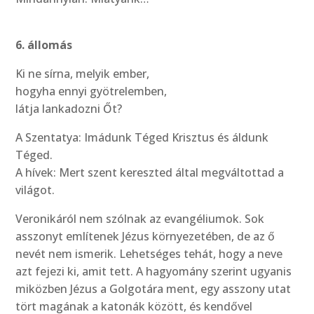
6. állomás
Ki ne sírna, melyik ember,
hogyha ennyi gyötrelemben,
látja lankadozni Őt?
A Szentatya: Imádunk Téged Krisztus és áldunk
Téged.
A hívek: Mert szent kereszted által megváltottad a
világot.
Veronikáról nem szólnak az evangéliumok. Sok
asszonyt említenek Jézus környezetében, de az ő
nevét nem ismerik. Lehetséges tehát, hogy a neve
azt fejezi ki, amit tett. A hagyomány szerint ugyanis
miközben Jézus a Golgotára ment, egy asszony utat
tört magának a katonák között, és kendővel