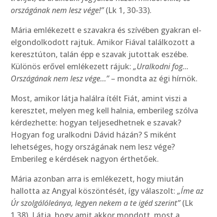
országának nem lesz vége!”
(Lk 1, 30-33).
Mária emlékezett e szavakra és szívében gyakran el-
elgondolkodott rajtuk. Amikor Fiával találkozott a
keresztúton, talán épp e szavak jutottak eszébe.
Különös erővel emlékezett rájuk:
„Uralkodni fog…
Országának nem lesz vége…”
– mondta az égi hírnök.
Most, amikor látja halálra ítélt Fiát, amint viszi a
keresztet, melyen meg kell halnia, emberileg szólva
kérdezhette: hogyan teljesedhetnek e szavak?
Hogyan fog uralkodni Dávid házán? S miként
lehetséges, hogy országának nem lesz vége?
Emberileg e kérdések nagyon érthetőek.
Mária azonban arra is emlékezett, hogy miután
hallotta az Angyal köszöntését, így válaszolt:
„Íme az
Úr szolgálóleánya, legyen nekem a te igéd szerint”
(Lk
1,38). Látja, hogy amit akkor mondott, most a