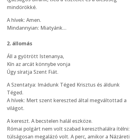
mindörökké.
A hívek: Amen.
Mindannyian: Miatyánk…
2. állomás
Áll a gyötrött Istenanya,
Kín az arcát könnybe vonja
Úgy síratja Szent Fiát.
A Szentatya: Imádunk Téged Krisztus és áldunk
Téged.
A hívek: Mert szent kereszted által megváltottad a
világot.
A kereszt. A becstelen halál eszköze.
Római polgárt nem volt szabad kereszthalálra ítélni:
túlságosan megalázó volt. A perc, amikor a Názáreti