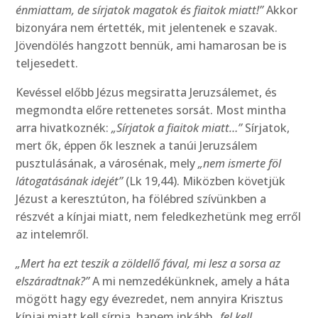
énmiattam, de sírjatok magatok és fiaitok miatt!”
Akkor
bizonyára nem értették, mit jelentenek e szavak.
Jövendölés hangzott bennük, ami hamarosan be is
teljesedett.
Kevéssel előbb Jézus megsiratta Jeruzsálemet, és
megmondta előre rettenetes sorsát. Most mintha
arra hivatkoznék:
„Sírjatok a fiaitok miatt…”
Sírjatok,
mert ők, éppen ők lesznek a tanúi Jeruzsálem
pusztulásának, a városénak, mely
„nem ismerte föl
látogatásának idejét”
(Lk 19,44). Miközben követjük
Jézust a keresztúton, ha fölébred szívünkben a
részvét a kínjai miatt, nem feledkezhetünk meg erről
az intelemről.
„Mert ha ezt teszik a zöldellő fával, mi lesz a sorsa az
elszáradtnak?”
A mi nemzedékünknek, amely a háta
mögött hagy egy évezredet, nem annyira Krisztus
kínjai miatt kell sírnia, hanem inkább
„fel kell