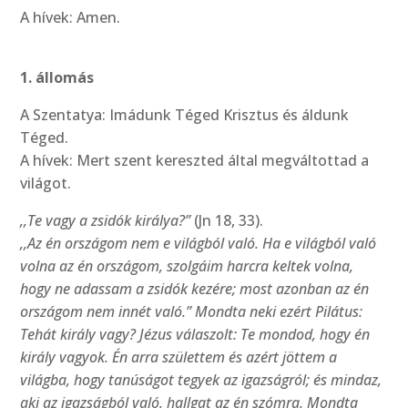
A hívek: Amen.
1. állomás
A Szentatya: Imádunk Téged Krisztus és áldunk
Téged.
A hívek: Mert szent kereszted által megváltottad a
világot.
,,Te vagy a zsidók királya?”
(Jn 18, 33).
,,Az én országom nem e világból való. Ha e világból való
volna az én országom, szolgáim harcra keltek volna,
hogy ne adassam a zsidók kezére; most azonban az én
országom nem innét való.”
Mondta neki ezért Pilátus:
Tehát király vagy? Jézus válaszolt: Te mondod, hogy én
király vagyok. Én arra születtem és azért jöttem a
világba, hogy tanúságot tegyek az igazságról; és mindaz,
aki az igazságból való, hallgat az én szómra. Mondta