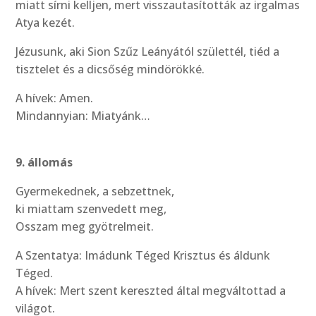
miatt sírni kelljen, mert visszautasították az irgalmas
Atya kezét.
Jézusunk, aki Sion Szűz Leányától születtél, tiéd a
tisztelet és a dicsőség mindörökké.
A hívek: Amen.
Mindannyian: Miatyánk…
9. állomás
Gyermekednek, a sebzettnek,
ki miattam szenvedett meg,
Osszam meg gyötrelmeit.
A Szentatya: Imádunk Téged Krisztus és áldunk
Téged.
A hívek: Mert szent kereszted által megváltottad a
világot.