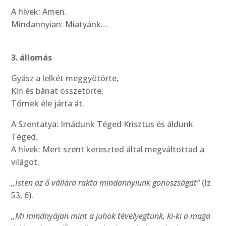
A hívek: Amen.
Mindannyian: Miatyánk…
3. állomás
Gyász a lelkét meggyötörte,
Kín és bánat összetörte,
Tőrnek éle járta át.
A Szentatya: Imádunk Téged Krisztus és áldunk
Téged.
A hívek: Mert szent kereszted által megváltottad a
világot.
,,Isten az ő vállára rakta mindannyiunk gonoszságát”
(Iz
53, 6).
,,Mi mindnyájan mint a juhok tévelyegtünk, ki-ki a maga