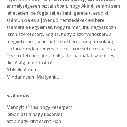
és mélységesen bíztál abban, hogy Akinél semmi sem
lehetetlen, be fogja teljesíteni ígéreteit, esdd ki
számunkra és a jövendő nemzedékek emberei
számára a kegyelmet, hogy rá merjünk hagyatkozni
Isten szeretetére. Segíts, hogy a szenvedésben, a
megvetésben, a próbatételekben – még ha sokáig
tartanak és kemények is – soha ne kételkedjünk az
Ő szeretetében. Jézusnak, a te Fiadnak tisztelet és
dicsőség mindörökké.
A hívek: Amen.
Mindannyian: Miatyánk…
5. állomás
Mennyit sírt és hogy kesergett,
látván azt a nagy keservet,
azt a nagy kínt szent Fián.