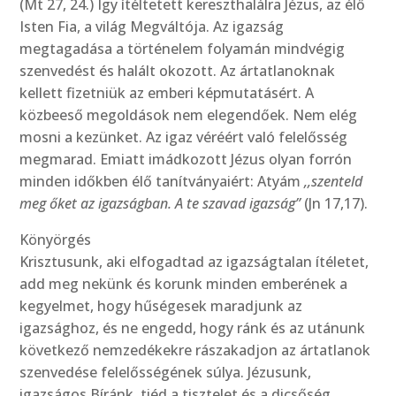
(Mt 27, 24.) Így ítéltetett kereszthalálra Jézus, az élő
Isten Fia, a világ Megváltója. Az igazság
megtagadása a történelem folyamán mindvégig
szenvedést és halált okozott. Az ártatlanoknak
kellett fizetniük az emberi képmutatásért. A
közbeeső megoldások nem elegendőek. Nem elég
mosni a kezünket. Az igaz véréért való felelősség
megmarad. Emiatt imádkozott Jézus olyan forrón
minden időkben élő tanítványaiért: Atyám
,,szenteld
meg őket az igazságban. A te szavad igazság”
(Jn 17,17).
Könyörgés
Krisztusunk, aki elfogadtad az igazságtalan ítéletet,
add meg nekünk és korunk minden emberének a
kegyelmet, hogy hűségesek maradjunk az
igazsághoz, és ne engedd, hogy ránk és az utánunk
következő nemzedékekre rászakadjon az ártatlanok
szenvedése felelősségének súlya. Jézusunk,
igazságos Bíránk, tiéd a tisztelet és a dicsőség