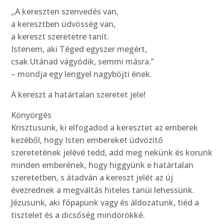
,,A kereszten szenvedés van,
a keresztben üdvösség van,
a kereszt szeretetre tanít.
Istenem, aki Téged egyszer megért,
csak Utánad vágyódik, semmi másra.”
– mondja egy lengyel nagyböjti ének.
A kereszt a határtalan szeretet jele!
Könyörgés
Krisztusunk, ki elfogadod a keresztet az emberek
kezéből, hogy Isten embereket üdvözítő
szeretetének jelévé tedd, add meg nekünk és korunk
minden emberének, hogy higgyünk e határtalan
szeretetben, s átadván a kereszt jelét az új
évezrednek a megváltás hiteles tanúi lehessünk.
Jézusunk, aki főpapunk vagy és áldozatunk, tiéd a
tisztelet és a dicsőség mindörökké.