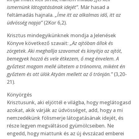
ismernünk látogatásának idejét”
. Már hasad a
feltámadás hajnala.
„Íme itt az alkalmas idő, itt az
üdvösség napja”
(2Kor 6,2).
Krisztus mindegyikünknek mondja a Jelenések
Könyve következő szavait:
„Az ajtóban állok és
zörgetek. Aki meghallja szavamat és kinyitja az ajtót,
bemegyek hozzá és vele étkezem, ő meg énvelem. A
győztest magam mellé ültetem a trónomra, miként én
győztem és ott ülök Atyám mellett az ő trónján.”
(3,20-
21).
Könyörgés
Krisztusunk, aki eljöttél e világba, hogy meglátogasd
azokat, akik várják az üdvösséget, add, hogy a mi
nemzedékünk fölismerje látogatásának idejét, és
része legyen megváltásod gyümölcseiben. Ne
engedd, hogy miattunk és az új évszázad emberei