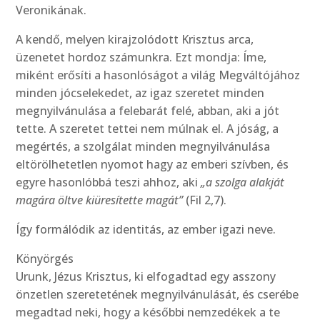
Veronikának.
A kendő, melyen kirajzolódott Krisztus arca,
üzenetet hordoz számunkra. Ezt mondja: Íme,
miként erősíti a hasonlóságot a világ Megváltójához
minden jócselekedet, az igaz szeretet minden
megnyilvánulása a felebarát felé, abban, aki a jót
tette. A szeretet tettei nem múlnak el. A jóság, a
megértés, a szolgálat minden megnyilvánulása
eltörölhetetlen nyomot hagy az emberi szívben, és
egyre hasonlóbbá teszi ahhoz, aki
„a szolga alakját
magára öltve kiüresítette magát”
(Fil 2,7).
Így formálódik az identitás, az ember igazi neve.
Könyörgés
Urunk, Jézus Krisztus, ki elfogadtad egy asszony
önzetlen szeretetének megnyilvánulását, és cserébe
megadtad neki, hogy a későbbi nemzedékek a te