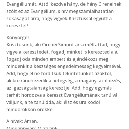
Evangéliumát. Attól kezdve hány, de hány Cireneinek
szólt ez az Evangélium, s hív megszámlálhatatlan
sokaságot arra, hogy vigyék Krisztussal együtt a
keresztet!
Könyörgés
Krisztusunk, aki Cirenei Simont arra méltattad, hogy
vigye a keresztedet, fogadj minket is kereszted alá,
fogadj oda minden embert és ajándékozz meg
mindenkit a készséges engedelmesség kegyelmével.
Add, hogy el ne fordítsuk tekintetünket azoktól,
akikre ránehezedik a betegség, a magány, az éhezés,
az igazságtalanság keresztje. Add, hogy egymás
terhét hordozva a kereszt Evangéliumának tanúivá
váljunk, a te tanúiddá, aki élsz és uralkodol
mindörökkön örökké.
A hívek: Amen.
Mindannyian: Miatyánk…