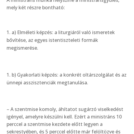
A ministráns munka helyszíne a ministránsgyűlés,
mely két részre bontható:
a) Elméleti képzés: a liturgiáról való ismeretek
bővítése, az egyes istentiszteleti formák
megismerése.
b) Gyakorlati képzés: a konkrét oltárszolgálat és az
ünnepi asszisztenciák megtanulása.
– A szentmise komoly, áhítatot sugárzó viselkedést
igényel, amelyre készülni kell. Ezért a ministráns 10
perccel a szentmise kezdete előtt legyen a
sekrestyében, és 5 perccel előtte már felöltözve és