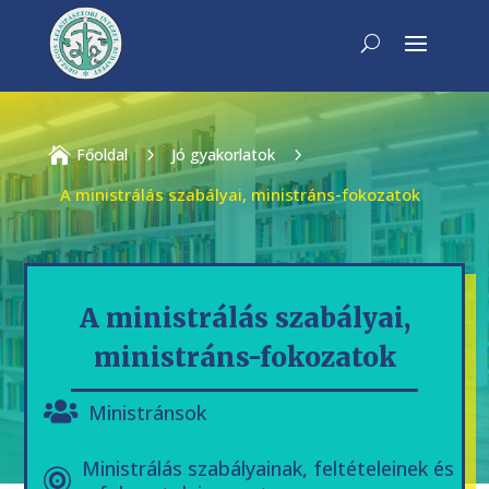

Főoldal
5
Jó gyakorlatok
5
A ministrálás szabályai, ministráns-fokozatok
A ministrálás szabályai,
ministráns-fokozatok
Ministránsok
Ministrálás szabályainak, feltételeinek és