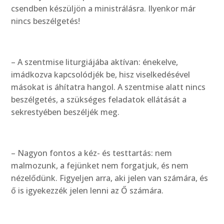
csendben készüljön a ministrálásra. Ilyenkor már
nincs beszélgetés!
– A szentmise liturgiájába aktívan: énekelve,
imádkozva kapcsolódjék be, hisz viselkedésével
másokat is áhítatra hangol. A szentmise alatt nincs
beszélgetés, a szükséges feladatok ellátását a
sekrestyében beszéljék meg.
– Nagyon fontos a kéz- és testtartás: nem
malmozunk, a fejünket nem forgatjuk, és nem
nézelődünk. Figyeljen arra, aki jelen van számára, és
ő is igyekezzék jelen lenni az Ő számára.