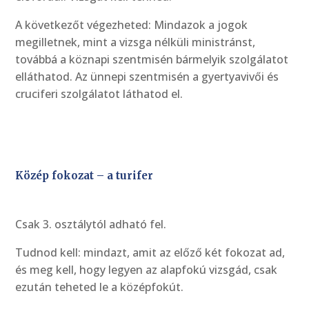
A következőt végezheted: Mindazok a jogok
megilletnek, mint a vizsga nélküli ministránst,
továbbá a köznapi szentmisén bármelyik szolgálatot
elláthatod. Az ünnepi szentmisén a gyertyavivői és
cruciferi szolgálatot láthatod el.
Közép fokozat – a turifer
Csak 3. osztálytól adható fel.
Tudnod kell: mindazt, amit az előző két fokozat ad,
és meg kell, hogy legyen az alapfokú vizsgád, csak
ezután teheted le a középfokút.