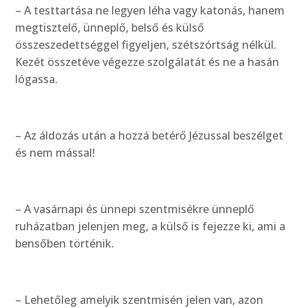
– A testtartása ne legyen léha vagy katonás, hanem
megtisztelő, ünneplő, belső és külső
összeszedettséggel figyeljen, szétszórtság nélkül.
Kezét összetéve végezze szolgálatát és ne a hasán
lógassa.
– Az áldozás után a hozzá betérő Jézussal beszélget
és nem mással!
– A vasárnapi és ünnepi szentmisékre ünneplő
ruházatban jelenjen meg, a külső is fejezze ki, ami a
bensőben történik.
– Lehetőleg amelyik szentmisén jelen van, azon