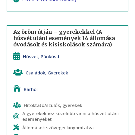
Az öröm útján – gyerekekkel (A
húsvét utáni események 14 állomása
óvodások és kisiskolások számára)
Húsvét
,
Pünkösd
Családok
,
Gyerekek
Bárhol
Hitoktató/szülők, gyerekek
A gyerekekhez közelebb vinni a húsvét utáni
eseményeket
Állomások szövegei kinyomtatva