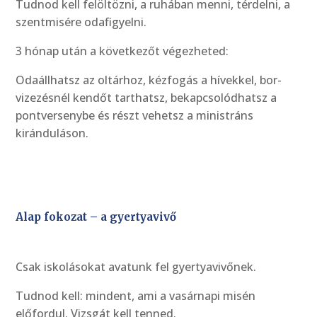
Tudnod kell felöltözni, a ruhában menni, térdelni, a
szentmisére odafigyelni.
3 hónap után a következőt végezheted:
Odaállhatsz az oltárhoz, kézfogás a hívekkel, bor-
vizezésnél kendőt tarthatsz, bekapcsolódhatsz a
pontversenybe és részt vehetsz a ministráns
kiránduláson.
Alap fokozat – a gyertyavivő
Csak iskolásokat avatunk fel gyertyavivőnek.
Tudnod kell: mindent, ami a vasárnapi misén
előfordul. Vizsgát kell tenned.