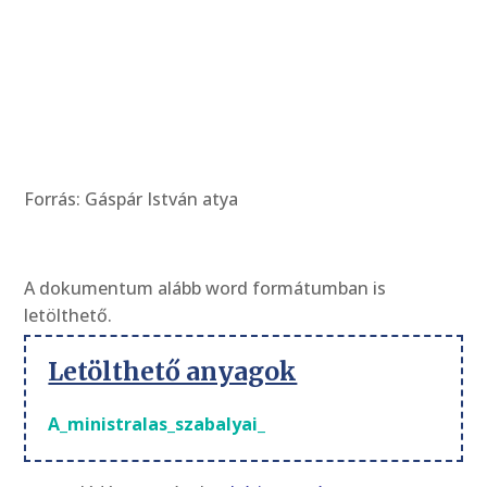
Forrás: Gáspár István atya
A dokumentum alább word formátumban is
letölthető.
Letölthető anyagok
A_ministralas_szabalyai_