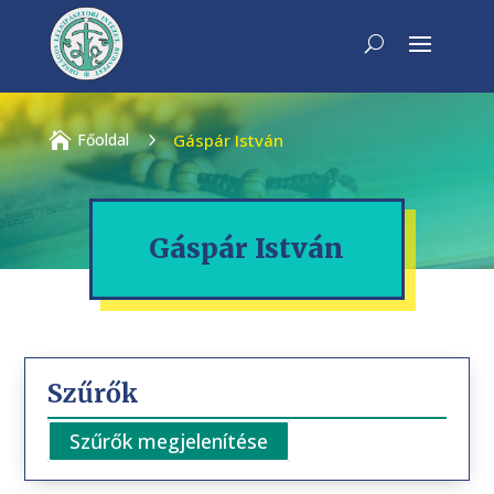

Főoldal
5
Gáspár István
Gáspár István
Szűrők
Szűrők megjelenítése