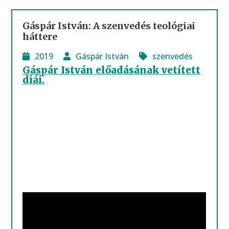
Gáspár István: A szenvedés teológiai
háttere
2019
Gáspár István
szenvedés
Gáspár István előadásának vetített
diái.