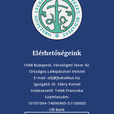
Elérhetőségeink
1068 Budapest, Városligeti fasor 42.
Országos Lelkipásztori Intézet
E-mail: oli[@]katolikus.hu
Igazgató: Dr. Fábry Kornél
Irodavezető: Telek Franciska
Számlaszám:
10701094-74096965-51100005
CIB Bank