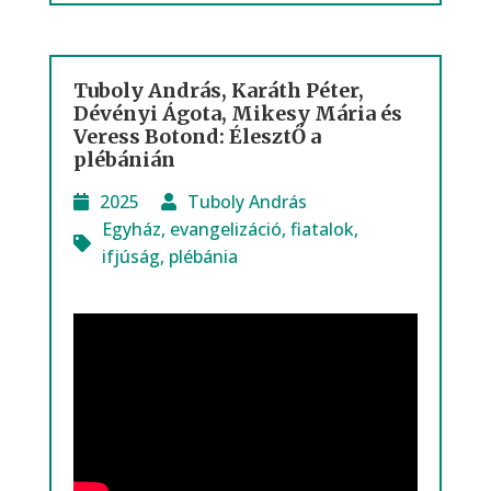
Tuboly András, Karáth Péter,
Dévényi Ágota, Mikesy Mária és
Veress Botond: ÉlesztŐ a
plébánián
2025
Tuboly András
Egyház
,
evangelizáció
,
fiatalok
,
ifjúság
,
plébánia