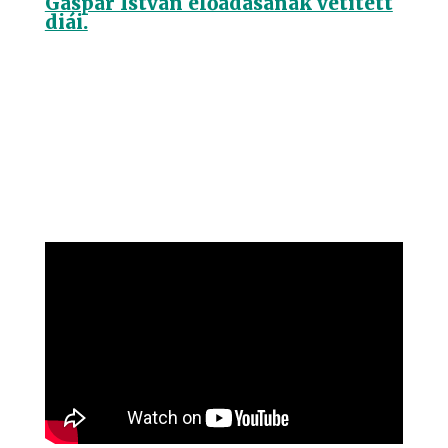
Gáspár István előadásának vetített
diái.