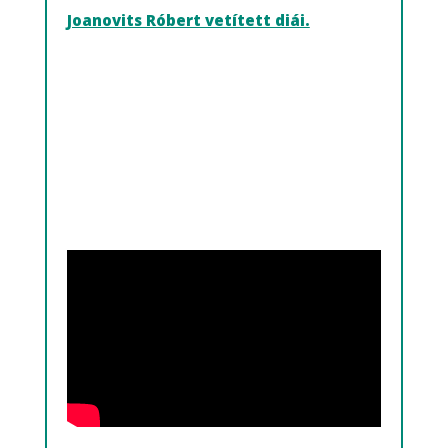
Joanovits Róbert vetített diái.