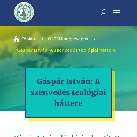

Főoldal
5
OLTN hanganyagok
5
Gáspár István: A szenvedés teológiai háttere
Gáspár István: A
szenvedés teológiai
háttere