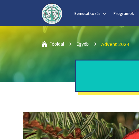
Bemutatkozás
Programok

Főoldal
5
Egyéb
5
Advent 2024