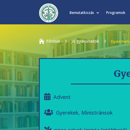
Bemutatkozás
Programok

Főoldal
5
Jó gyakorlatok
5
Gyermeke
Gye
Advent
Gyerekek
,
Ministránsok