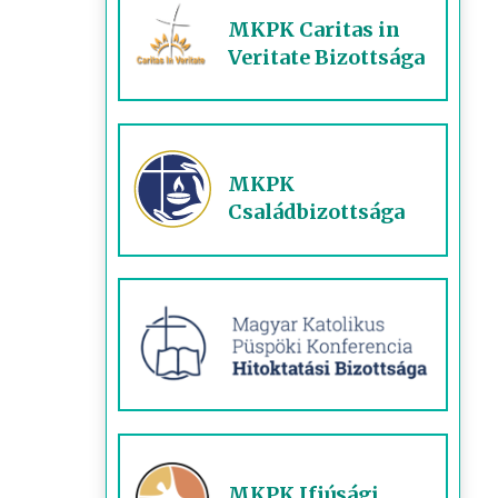
MKPK Caritas in
Veritate Bizottsága
MKPK
Családbizottsága
MKPK Ifjúsági