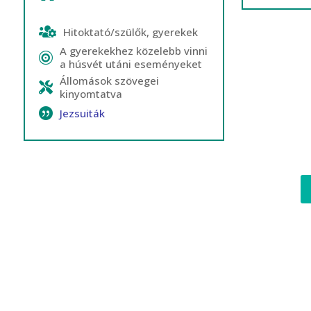
Hitoktató/szülők, gyerekek
A gyerekekhez közelebb vinni
a húsvét utáni eseményeket
Állomások szövegei
kinyomtatva
Jezsuiták