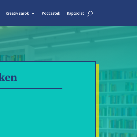
Kreatív sarok
Podcastek
Kapcsolat
éken