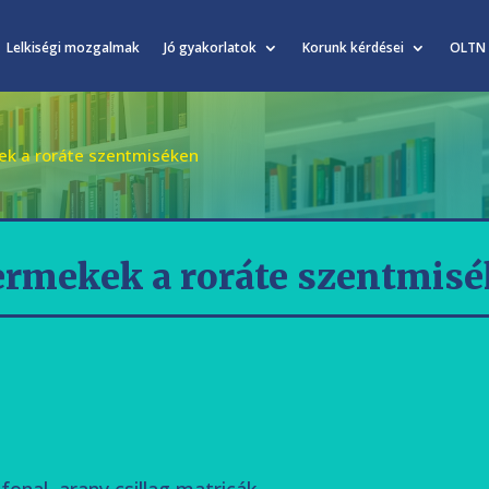
Lelkiségi mozgalmak
Jó gyakorlatok
Korunk kérdései
OLTN
k a roráte szentmiséken
rmekek a roráte szentmis