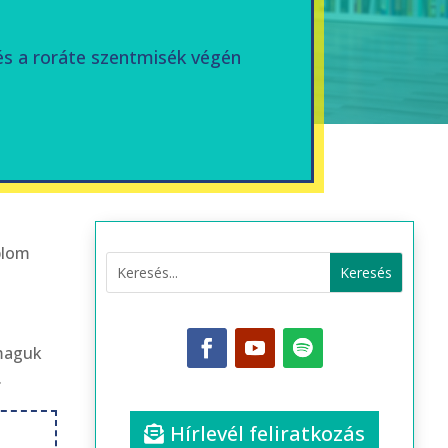
 és a roráte szentmisék végén
plom
 maguk
.
Hírlevél feliratkozás