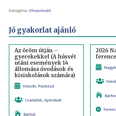
Kategória:
Olvasnivaló
Jó gyakorlat ajánló
Az öröm útján –
2026 N
gyerekekkel (A húsvét
ference
utáni események 14
Nagyb
állomása óvodások és
kisiskolások számára)
Feln
Húsvét
,
Pünkösd
Bárho
Családok
,
Gyerekek
Feren
Bárhol