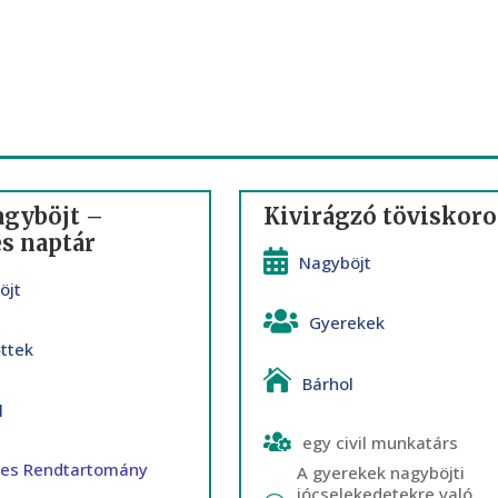
agyböjt –
Kivirágzó töviskor
s naptár
Nagyböjt
öjt
Gyerekek
őttek
Bárhol
l
egy civil munkatárs
ces Rendtartomány
A gyerekek nagyböjti
jócselekedetekre való