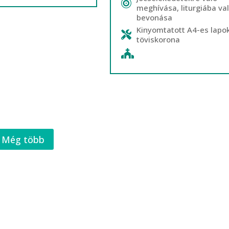
meghívása, liturgiába va
bevonása
Kinyomtatott A4-es lapok
töviskorona
Még több