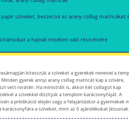
 fonal, arany csillag matricák
 papír szíveket, beszerzni az arany csillag matricákat
stránsokat a hajnali miséken való részvételre
vasárnapján kitesszük a szíveket a gyerekek neveivel a tem
. Minden gyerek annyi arany csillag matricát kap a szívére,
zt vett rorátén. Ha ministrált is, akkor két csillagot kap
zekkel a szívekkel díszítjük a templom karácsonyfáját. A
isén a prédikáció elején vagy a felajánláskor a gyermekek
 a karácsonyfára a szíveket, mint az ő ajándékukat Jézusnak