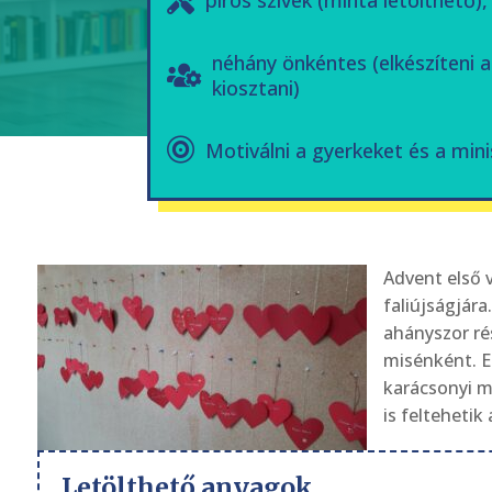
piros szívek (minta letölthető),
néhány önkéntes (elkészíteni a
kiosztani)
Motiválni a gyerkeket és a mini
Advent első 
faliújságjára
ahányszor rés
misénként. E
karácsonyi m
is feltehetik
Letölthető anyagok