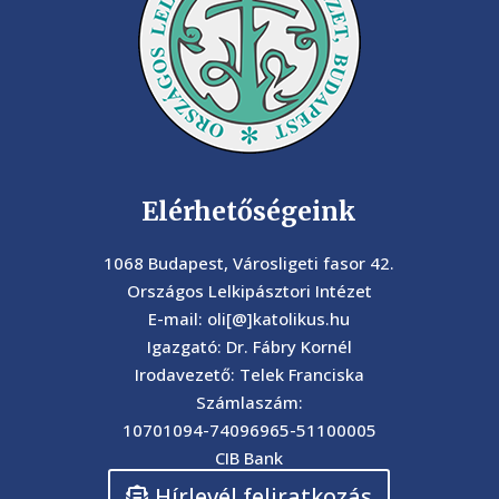
Elérhetőségeink
1068 Budapest, Városligeti fasor 42.
Országos Lelkipásztori Intézet
E-mail: oli[@]katolikus.hu
Igazgató: Dr. Fábry Kornél
Irodavezető: Telek Franciska
Számlaszám:
10701094-74096965-51100005
CIB Bank
Hírlevél feliratkozás