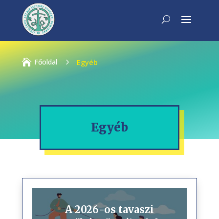

Főoldal
5
Egyéb
Egyéb
A 2026-os tavaszi