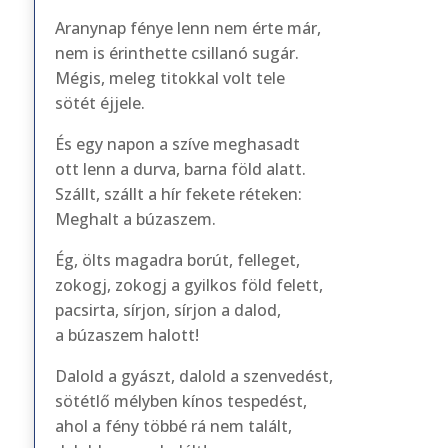
Aranynap fénye lenn nem érte már,
nem is érinthette csillanó sugár.
Mégis, meleg titokkal volt tele
sötét éjjele.
És egy napon a szíve meghasadt
ott lenn a durva, barna föld alatt.
Szállt, szállt a hír fekete réteken:
Meghalt a búzaszem.
Ég, ölts magadra borút, felleget,
zokogj, zokogj a gyilkos föld felett,
pacsirta, sírjon, sírjon a dalod,
a búzaszem halott!
Dalold a gyászt, dalold a szenvedést,
sötétlő mélyben kínos tespedést,
ahol a fény többé rá nem talált,