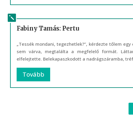
Fabiny Tamás: Pertu
„Tessék mondani, tegezhetlek?”, kérdezte tőlem egy
sem várva, megtalálta a megfelelő formát. Látta
elfelejtette. Belekapaszkodott a nadrágszáramba, tré
Tovább