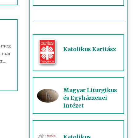
t meg
Katolikus Karitász
t már
...
Magyar Liturgikus
és Egyházzenei
Intézet
Katolikus