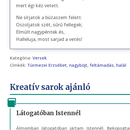
mert égi kéz vetett.
Ne sírjatok a búzaszem felett.
Oszoljatok szét, sűrű fellegek;
Elmúlt nagypéntek és,
Halleluja, most sarjad a vetés!
Kategória:
Versek
Címkék:
Túrmezei Erzsébet
,
nagyböjt
,
feltámadás
,
halál
Kreatív sarok ajánló
Látogatóban Istennél
Álmomban látogatóban jártam Istennél. Bekopogta