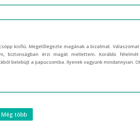
 csöpp kisfiú. Megelőlegezte magának a bizalmat. Válaszoma
m, biztonságban érzi magát mellettem. Korábbi félelmé
fából belebújt a papucsomba. Ilyenek vagyunk mindannyian. Ott
Még több