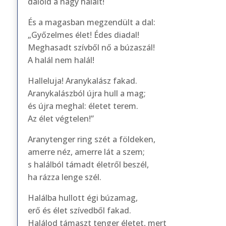
dalold a nagy halált!
És a magasban megzendült a dal:
„Győzelmes élet! Édes diadal!
Meghasadt szívből nő a búzaszál!
A halál nem halál!
Halleluja! Aranykalász fakad.
Aranykalászból újra hull a mag;
és újra meghal: életet terem.
Az élet végtelen!”
Aranytenger ring szét a földeken,
amerre néz, amerre lát a szem;
s halálból támadt életről beszél,
ha rázza lenge szél.
Halálba hullott égi búzamag,
erő és élet szívedből fakad.
Halálod támaszt tenger életet, mert