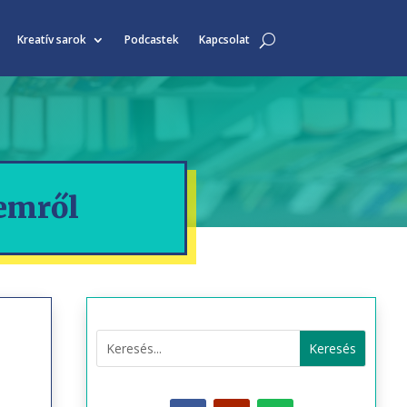
Kreatív sarok
Podcastek
Kapcsolat
zemről