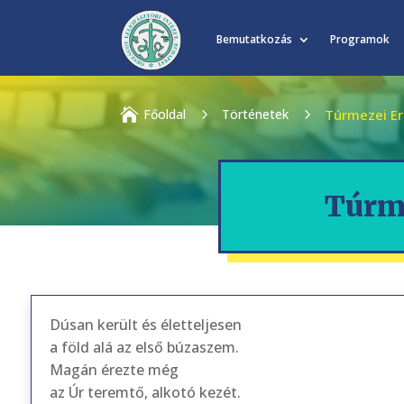
Bemutatkozás
Programok

Főoldal
5
Történetek
5
Túrmezei Er
Túrme
Dúsan került és életteljesen
a föld alá az első búzaszem.
Magán érezte még
az Úr teremtő, alkotó kezét.