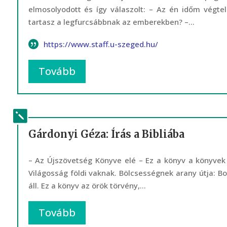
elmosolyodott és így válaszolt: – Az én időm végtel
tartasz a legfurcsábbnak az emberekben? –...
https://www.staff.u-szeged.hu/
Tovább
Gárdonyi Géza: Írás a Bibliába
– Az Újszövetség Könyve elé – Ez a könyv a könyve
Világosság földi vaknak. Bölcsességnek arany útja: Bol
áll. Ez a könyv az örök törvény,...
Tovább