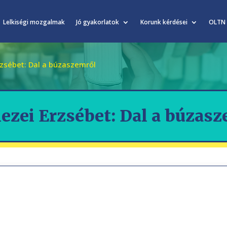
Lelkiségi mozgalmak
Jó gyakorlatok
Korunk kérdései
OLTN
zsébet: Dal a búzaszemről
zei Erzsébet: Dal a búzas