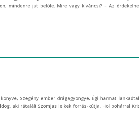
en, mindenre jut belőle. Mire vagy kíváncsi? – Az érdekelne
k könyve, Szegény ember drágagyöngye. Égi harmat lankadta
dog, aki rátalál! Szomjas lelkek forrás-kútja, Hol pohárral Kri