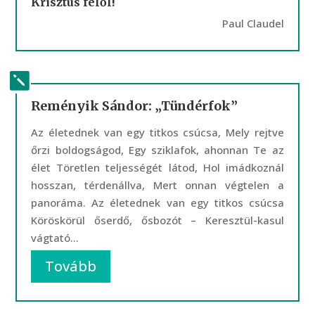
Krisztus felől!
Paul Claudel
Reményik Sándor: „Tündérfok”
Az életednek van egy titkos csúcsa, Mely rejtve
őrzi boldogságod, Egy sziklafok, ahonnan Te az
élet Töretlen teljességét látod, Hol imádkoznál
hosszan, térdenállva, Mert onnan végtelen a
panoráma. Az életednek van egy titkos csúcsa
Köröskörül őserdő, ősbozót – Keresztül-kasul
vágtató...
Tovább