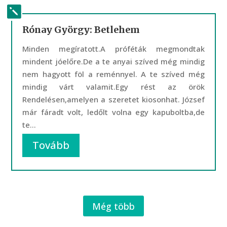
Rónay György: Betlehem
Minden megíratott.A próféták megmondtak
mindent jóelőre.De a te anyai szíved még mindig
nem hagyott föl a reménnyel. A te szíved még
mindig várt valamit.Egy rést az örök
Rendelésen,amelyen a szeretet kiosonhat. József
már fáradt volt, ledőlt volna egy kapuboltba,de
te...
Tovább
Még több