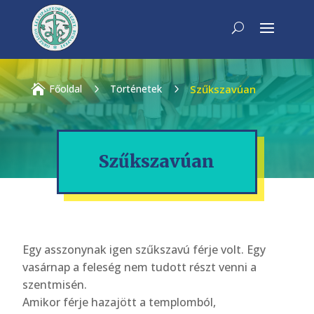

Főoldal
5
Történetek
5
Szűkszavúan
Szűkszavúan
Egy asszonynak igen szűkszavú férje volt. Egy
vasárnap a feleség nem tudott részt venni a
szentmisén.
Amikor férje hazajött a templomból,