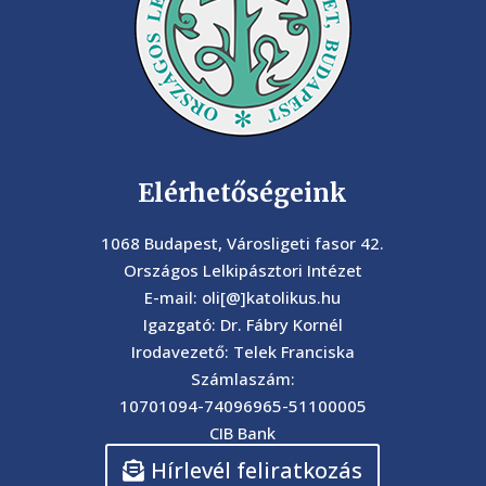
Elérhetőségeink
1068 Budapest, Városligeti fasor 42.
Országos Lelkipásztori Intézet
E-mail: oli[@]katolikus.hu
Igazgató: Dr. Fábry Kornél
Irodavezető: Telek Franciska
Számlaszám:
10701094-74096965-51100005
CIB Bank
Hírlevél feliratkozás