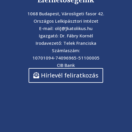
1068 Budapest, Városligeti fasor 42.
Országos Lelkipásztori Intézet
E-mail: oli[@]katolikus.hu
Igazgató: Dr. Fábry Kornél
Irodavezető: Telek Franciska
Számlaszám:
10701094-74096965-51100005
CIB Bank
Hírlevél feliratkozás