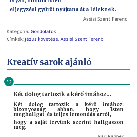
olyan, mintha Isten
eljegyzési gyűrűt nyújtana át a léleknek.
Assisi Szent Ferenc
Kategória:
Gondolatok
Címkék:
Jézus követése
,
Assisi Szent Ferenc
Kreatív sarok ajánló
Két dolog tartozik a kérő imához…
Két dolog tartozik a kérő imához:
bizonyosság abban, hogy Isten
meghallgat, és teljes lemondás arról,
hogy a saját tervünk szerint hallgasson
meg.
Karl Rahner