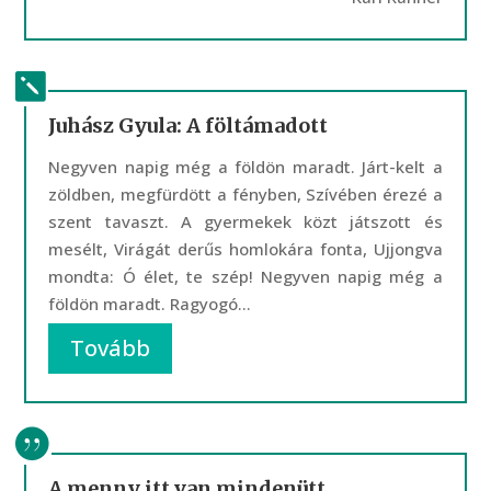
Juhász Gyula: A föltámadott
Negyven napig még a földön maradt. Járt-kelt a
zöldben, megfürdött a fényben, Szívében érezé a
szent tavaszt. A gyermekek közt játszott és
mesélt, Virágát derűs homlokára fonta, Ujjongva
mondta: Ó élet, te szép! Negyven napig még a
földön maradt. Ragyogó...
Tovább
A menny itt van mindenütt…