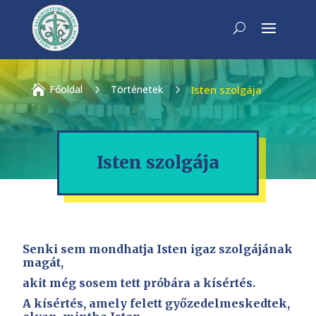

Főoldal
5
Történetek
5
Isten szolgája
Isten szolgája
Senki sem mondhatja Isten igaz szolgájának
magát,
akit még sosem tett próbára a kísértés.
A kísértés, amely felett győzedelmeskedtek,