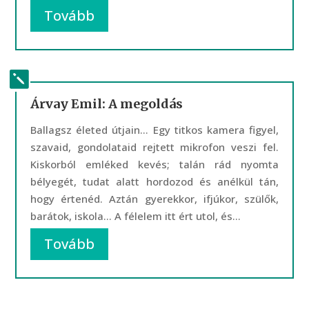
Tovább
Árvay Emil: A megoldás
Ballagsz életed útjain… Egy titkos kamera figyel,
szavaid, gondolataid rejtett mikrofon veszi fel.
Kiskorból emléked kevés; talán rád nyomta
bélyegét, tudat alatt hordozod és anélkül tán,
hogy értenéd. Aztán gyerekkor, ifjúkor, szülők,
barátok, iskola… A félelem itt ért utol, és...
Tovább