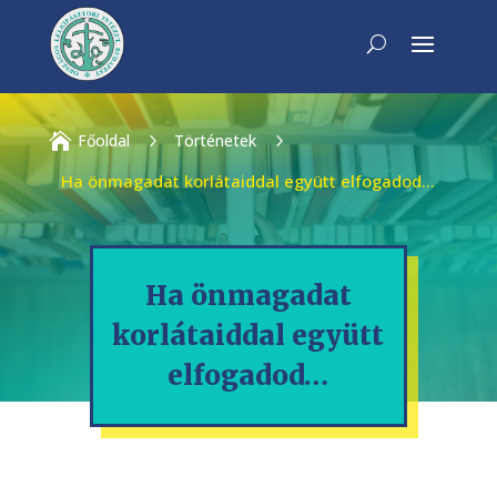

Főoldal
5
Történetek
5
Ha önmagadat korlátaiddal együtt elfogadod…
Ha önmagadat
korlátaiddal együtt
elfogadod…