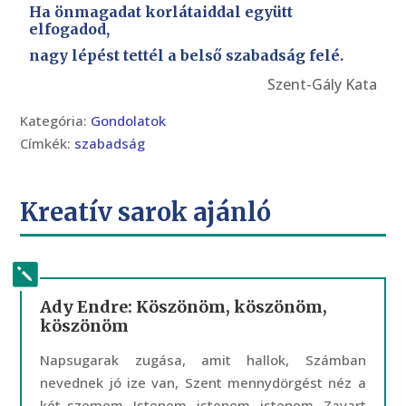
Ha önmagadat korlátaiddal együtt
elfogadod,
nagy lépést tettél a belső szabadság felé.
Szent-Gály Kata
Kategória:
Gondolatok
Címkék:
szabadság
Kreatív sarok ajánló
Ady Endre: Köszönöm, köszönöm,
köszönöm
Napsugarak zugása, amit hallok, Számban
nevednek jó ize van, Szent mennydörgést néz a
két szemem, Istenem, istenem, istenem, Zavart