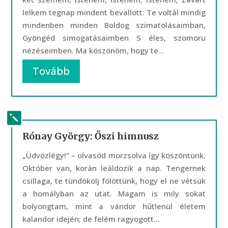
lelkem tegnap mindent bevallott: Te voltál mindig
mindenben minden Boldog szimatolásaimban,
Gyöngéd simogatásaimben S éles, szomoru
nézéseimben. Ma köszönöm, hogy te...
Tovább
Rónay György: Őszi himnusz
„Üdvözlégy!” – olvasód morzsolva így köszöntünk.
Október van, korán leáldozik a nap. Tengernek
csillaga, te tündökölj fölöttünk, hogy el ne vétsük
a homályban az utat. Magam is mily sokat
bolyongtam, mint a vándor hűtlenül életem
kalandor idején; de felém ragyogott...