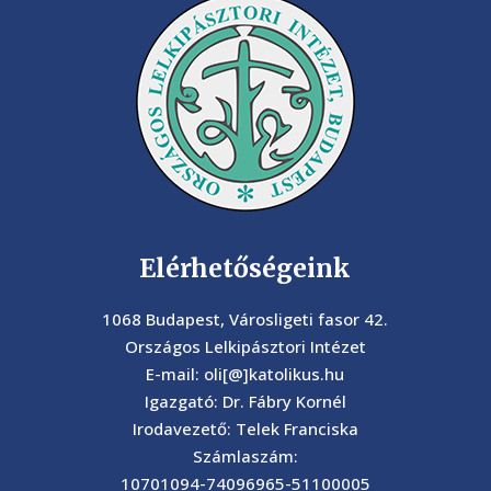
Elérhetőségeink
1068 Budapest, Városligeti fasor 42.
Országos Lelkipásztori Intézet
E-mail: oli[@]katolikus.hu
Igazgató: Dr. Fábry Kornél
Irodavezető: Telek Franciska
Számlaszám:
10701094-74096965-51100005