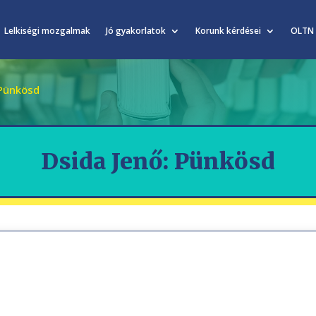
Lelkiségi mozgalmak
Jó gyakorlatok
Korunk kérdései
OLTN
 Pünkösd
Dsida Jenő: Pünkösd