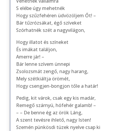
Vehetnék vállaimra
S elébe úgy mehetnék
Hogy szűzfehéren üdvözöljem Őt! –
Bár tűzrózsákat, égő szíveket
Szórhatnék szét a nagyvilágon,
Hogy illatot és színeket
És imákat találjon,
Amerre jár! –
Bár lenne szívem ünnepi
Zsolozsmát zengő, nagy harang,
Mely szétkiáltja örömét,
Hogy csengjen-bongjon tőle a határ!
Pedig, kit várok, csak egy kis madár,
Remegő szárnyú, hófehér galamb! –
– – De benne ég az örök Láng,
A szent tevésre ihlető, nagy Isten!
Szemén pünkösdi tüzek nyelve csap ki