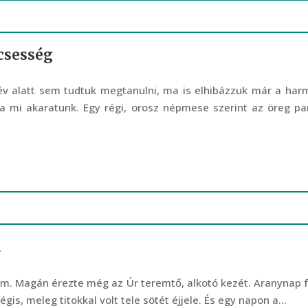
lcsesség
év alatt sem tudtuk megtanulni, ma is elhibázzuk már a har
a mi akaratunk. Egy régi, orosz népmese szerint az öreg pa
l
szem. Magán érezte még az Úr teremtő, alkotó kezét. Aranynap 
is, meleg titokkal volt tele sötét éjjele. És egy napon a...