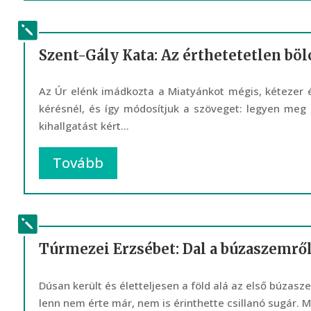
Szent-Gály Kata: Az érthetetetlen bö
Az Úr elénk imádkozta a Miatyánkot mégis, kétezer 
kérésnél, és így módosítjuk a szöveget: legyen meg 
kihallgatást kért...
Tovább
Túrmezei Erzsébet: Dal a búzaszemrő
Dúsan került és életteljesen a föld alá az első búza
lenn nem érte már, nem is érinthette csillanó sugár. Még