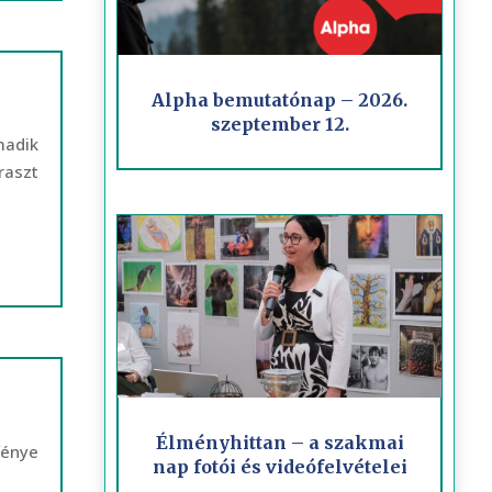
Alpha bemutatónap – 2026.
szeptember 12.
madik
raszt
Élményhittan – a szakmai
fénye
nap fotói és videófelvételei