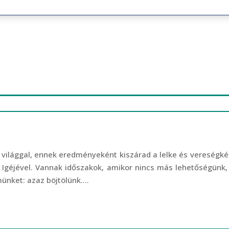
 a világgal, ennek eredményeként kiszárad a lelke és vereségkén
 Igéjével. Vannak időszakok, amikor nincs más lehetőségünk,
ünket: azaz böjtölünk....