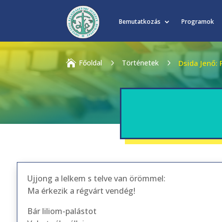
Bemutatkozás
Programok

Főoldal
5
Történetek
5
Dsida Jenő:
Ujjong a lelkem s telve van örömmel:
Ma érkezik a régvárt vendég!
Bár liliom-palástot