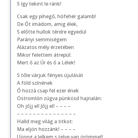
S így tekint le ránk!
Csak egy pihegő, hófehér galamb!
De Őt imádom, amig élek,
S előtte hullok térdre egyedül
Parányi semmiségem
Alázatos mély érzetében
Mikor felettem átrepül:
Mert ő az Úr és ő a Lélek!
S tőle várjuk fényes újulását
A föld színének
Ő hozzá csap fel ezer ének
Ostromlón zúgva pünkösd hajnalán:
Oh jőjj el! Jőjj el! – – – –
– – – – – – – – – – – – – – –
Halld meg világ a titkot:
Ma eljön hozzánk! – – – –
Ujjong a lelkem s telve van örömmel!