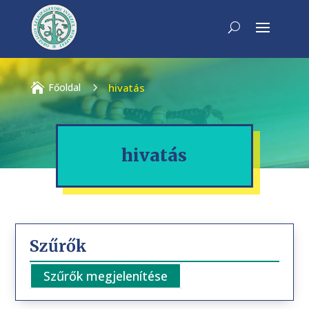

Főoldal
5
hivatás
hivatás
Szűrők
Szűrők megjelenítése