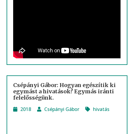
Csépányi Gábor: Hogyan egészítik ki
egymást a hivatások? Egymás iránti
felelősségünk.
2018
Csépányi Gábor
hivatás