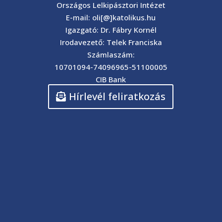
Országos Lelkipásztori Intézet
E-mail: oli[@]katolikus.hu
Igazgató: Dr. Fábry Kornél
Irodavezető: Telek Franciska
Számlaszám:
10701094-74096965-51100005
CIB Bank
Hírlevél feliratkozás