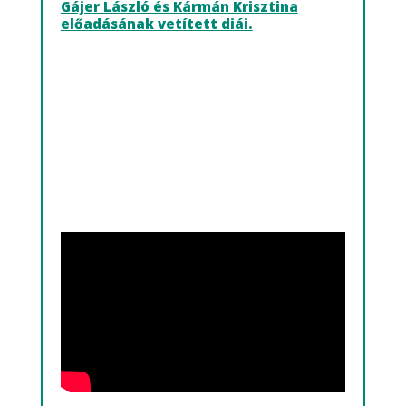
Gájer László és Kármán Krisztina
előadásának vetített diái.