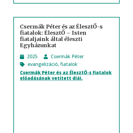
Csermák Péter és az ÉlesztŐ-s
fiatalok: ÉlesztŐ – Isten
fiataljaink által éleszti
Egyházunkat
2025
Csermák Péter
evangelizáció
,
fiatalok
Csermák Péter és az ÉlesztŐ-s fiatalok
előadásának vetített diái.