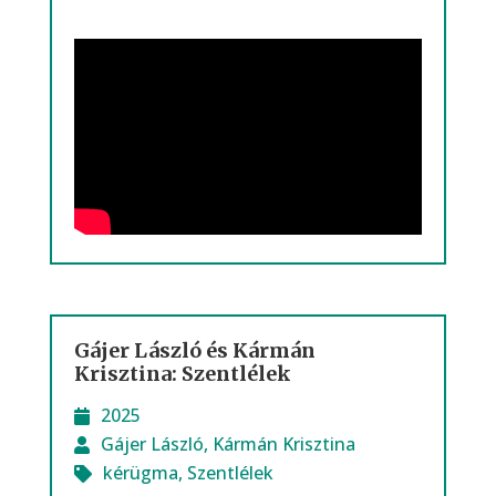
Gájer László és Kármán
Krisztina: Szentlélek
2025
Gájer László
,
Kármán Krisztina
kérügma
,
Szentlélek