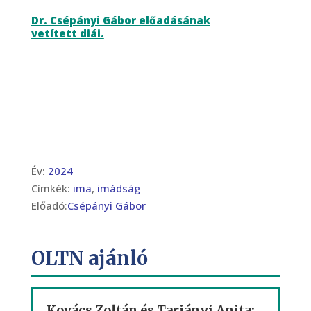
Dr. Csépányi Gábor előadásának
vetített diái.
Év:
2024
Címkék:
ima
,
imádság
Előadó:
Csépányi Gábor
OLTN ajánló
Kovács Zoltán és Tarjányi Anita: