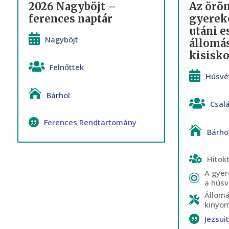
2026 Nagyböjt –
Az örö
ferences naptár
gyerek
utáni 
Nagyböjt
állomá
kisisk
Felnőttek
Húsvé
Bárhol
Csal
Ferences Rendtartomány
Bárho
Hitok
A gyer
a húsv
Állom
kinyo
Jezsui