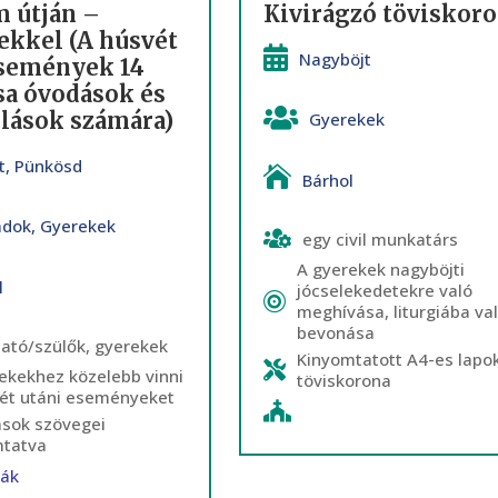
m útján –
Kivirágzó töviskor
ekkel (A húsvét
Nagyböjt
események 14
sa óvodások és
olások számára)
Gyerekek
t
,
Pünkösd
Bárhol
ádok
,
Gyerekek
egy civil munkatárs
A gyerekek nagyböjti
l
jócselekedetekre való
meghívása, liturgiába va
bevonása
tató/szülők, gyerekek
Kinyomtatott A4-es lapok
ekekhez közelebb vinni
töviskorona
ét utáni eseményeket
ások szövegei
mtatva
ták