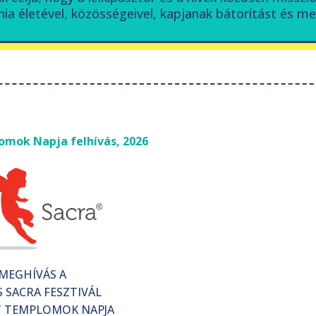
ia életével, közösségeivel, kapjanak bátorítást és me
omok Napja felhívás, 2026
MEGHÍVÁS A
S SACRA FESZTIVÁL
 TEMPLOMOK NAPJA