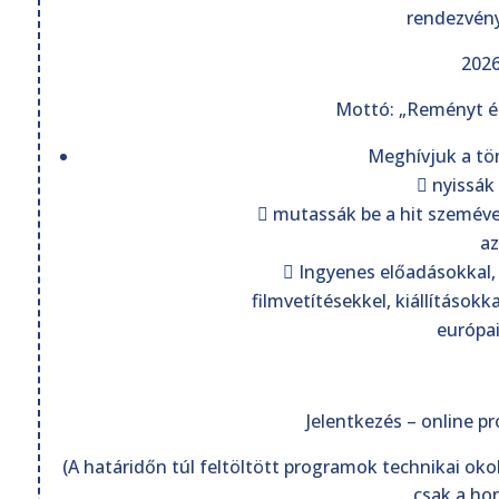
rendezvény
2026
Mottó: „Reményt és 
Meghívjuk a tör
 nyissák
 mutassák be a hit szemével
az
 Ingyenes előadásokkal,
filmvetítésekkel, kiállításokk
európai
Jelentkezés – online pr
(A határidőn túl feltöltött programok technikai o
csak a ho