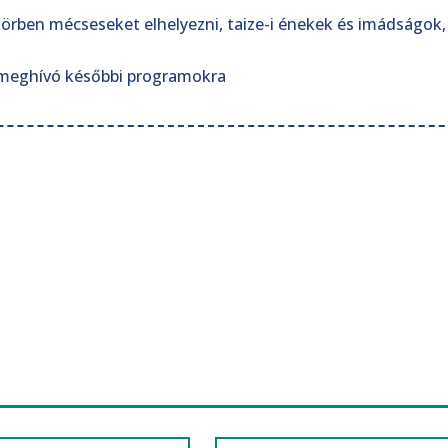
, körben mécseseket elhelyezni, taize-i énekek és imádságok,
, meghívó későbbi programokra