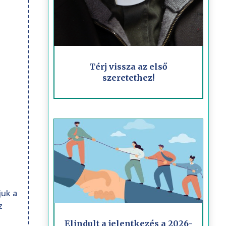
Térj vissza az első
szeretethez!
juk a
z
Elindult a jelentkezés a 2026-