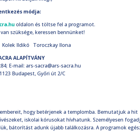
lentkezés módja:
cra.hu
oldalon és töltse fel a programot.
 van szüksége, keressen bennünket!
Kolek Ildikó Toroczkay Ilona
ACRA ALAPÍTVÁNY
84; E-mail: ars-sacra@ars-sacra.hu
 1123 Budapest, Győri út 2/C
mbereit, hogy betérjenek a templomba. Bemutatjuk a hit
vészeket, iskolai kórusokat hívhatunk. Személyesen fogad
lük, bátorítást adunk újabb találkozásra. A programok egés