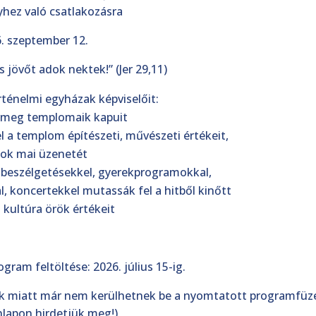
hez való csatlakozásra
. szeptember 12.
jövőt adok nektek!” (Jer 29,11)
ténelmi egyházak képviselőit:
 meg templomaik kapuit
 a templom építészeti, művészeti értékeit,
ok mai üzenetét
 beszélgetésekkel, gyerekprogramokkal,
al, koncertekkel mutassák fel a hitből kinőtt
 kultúra örök értékeit
ogram feltöltése: 2026. július 15-ig.
kok miatt már nem kerülhetnek be a nyomtatott programfüz
nlapon hirdetjük meg!)