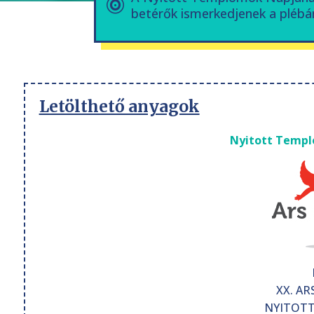
betérők ismerkedjenek a plébán
Letölthető anyagok
Nyitott Templ
XX. AR
NYITOTT