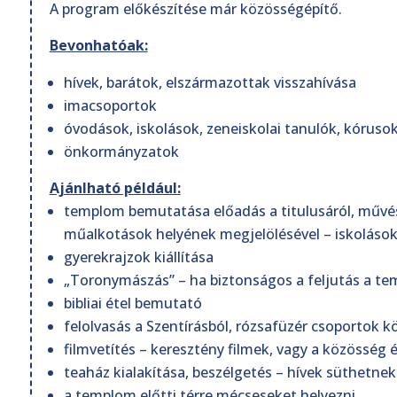
A program előkészítése már közösségépítő.
Bevonhatóak:
hívek, barátok, elszármazottak visszahívása
imacsoportok
óvodások, iskolások, zeneiskolai tanulók, kóruso
önkormányzatok
Ajánlható például:
templom bemutatása előadás a titulusáról, művésze
műalkotások helyének megjelölésével – iskolások
gyerekrajzok kiállítása
„Toronymászás” – ha biztonságos a feljutás a t
bibliai étel bemutató
felolvasás a Szentírásból, rózsafüzér csoportok 
filmvetítés – keresztény filmek, vagy a közösség é
teaház kialakítása, beszélgetés – hívek süthetnek
a templom előtti térre mécseseket helyezni