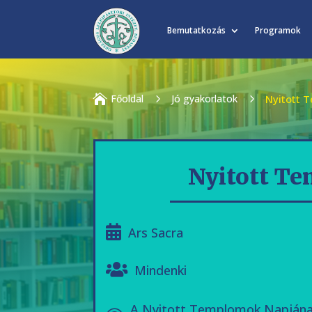
Bemutatkozás
Programok

Főoldal
5
Jó gyakorlatok
5
Nyitott 
Nyitott Te
Ars Sacra
Mindenki
A Nyitott Templomok Napjának 