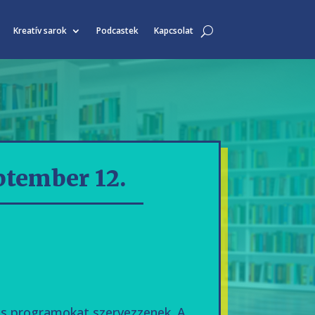
Kreatív sarok
Podcastek
Kapcsolat
ptember 12.
iós programokat szervezzenek. A