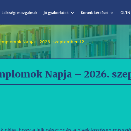
Lelkiségi mozgalmak
Jó gyakorlatok
Korunk kérdései
OLTN
Templomok Napja – 2026. szeptember 12.
mplomok Napja – 2026. sze
célja, hogy a lelkipásztor és a hívek közösen missz