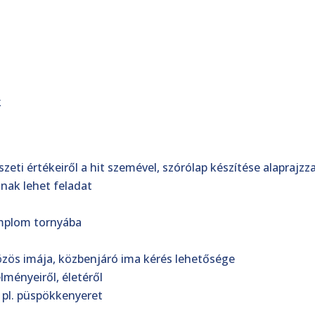
k
ti értékeiről a hit szemével, szórólap készítése alaprajzzal
nak lehet feladat
emplom tornyába
közös imája, közbenjáró ima kérés lehetősége
lményeiről, életéről
 pl. püspökkenyeret