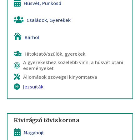
Húsvét
,
Pünkösd
Családok
,
Gyerekek
Bárhol
Hitoktató/szülők, gyerekek
A gyerekekhez közelebb vinni a húsvét utáni
eseményeket
Állomások szövegei kinyomtatva
Jezsuiták
Kivirágzó töviskorona
Nagyböjt