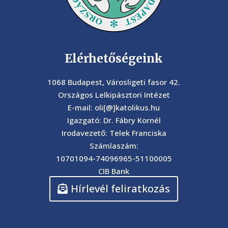
Elérhetőségeink
1068 Budapest, Városligeti fasor 42.
Országos Lelkipásztori Intézet
E-mail: oli[@]katolikus.hu
Igazgató: Dr. Fábry Kornél
Irodavezető: Telek Franciska
Számlaszám:
10701094-74096965-51100005
CIB Bank
Hírlevél feliratkozás