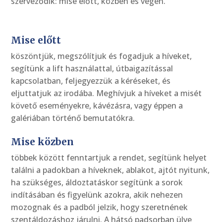
szerveződik: mise előtt, közben és végén.
Mise előtt
köszöntjük, megszólítjuk és fogadjuk a híveket,
segítünk a lift használattal, útbaigazítással
kapcsolatban, feljegyezzük a kéréseket, és
eljuttatjuk az irodába. Meghívjuk a híveket a misét
követő eseményekre, kávézásra, vagy éppen a
galériában történő bemutatókra.
Mise közben
többek között fenntartjuk a rendet, segítünk helyet
találni a padokban a híveknek, ablakot, ajtót nyitunk,
ha szükséges, áldoztatáskor segítünk a sorok
indításában és figyelünk azokra, akik nehezen
mozognak és a padból jelzik, hogy szeretnének
szentáldozáshoz járulni. A hátsó padsorban ülve