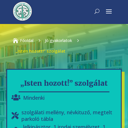

Főoldal
5
Jó gyakorlatok
5
„Isten hozott!” szolgálat
„Isten hozott!” szolgálat
Mindenki
szolgálati mellény, névkituző, megtelt
parkoló tábla
lelkipásztor, 1 irodai személyzet, 1