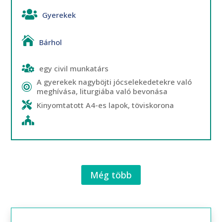
Gyerekek
Bárhol
egy civil munkatárs
A gyerekek nagyböjti jócselekedetekre való
meghívása, liturgiába való bevonása
Kinyomtatott A4-es lapok, töviskorona
Még több