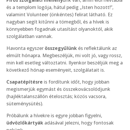
Piros szolgálati mellény
ünk van, amin elől névtábla
és a templom logója, hátul pedig „Isten hozott!”,
valamint Volunteer (önkéntes) felirat látható. Ez
nagyban segít kitűnni a tömegből, és a hívek is
könnyebben fogadnak utasítást olyanoktól, akik
szolgálatban vannak.
Havonta egyszer
összegyűlünk
és reflektálunk az
elmúlt hónapra. Megbeszéljük, mi volt jó, vagy rossz,
min kell esetleg változtatni. Ilyenkor beszéljük meg a
következő hónap eseményeit, szolgálatait is.
Csapatépítésre
is fordítunk időt, hogy jobban
megismerjük egymást és összekovácsolódjunk
(hajléktalanszállón ételosztás; közös vacsora,
süteménysütés).
Próbálunk a hívekre is egyre jobban figyelni,
üdvözlőkártyák
adásával jelezni, hogy fontosak