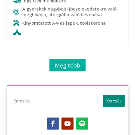
egy civil munkatárs
A gyerekek nagyböjti jócselekedetekre való
meghívása, liturgiába való bevonása
Kinyomtatott A4-es lapok, töviskorona
Még több