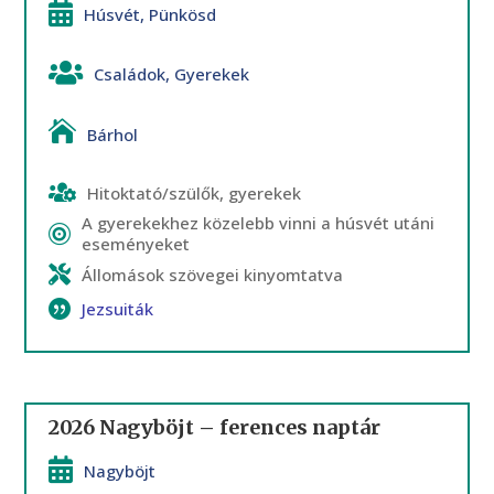
Húsvét
,
Pünkösd
Családok
,
Gyerekek
Bárhol
Hitoktató/szülők, gyerekek
A gyerekekhez közelebb vinni a húsvét utáni
eseményeket
Állomások szövegei kinyomtatva
Jezsuiták
2026 Nagyböjt – ferences naptár
Nagyböjt