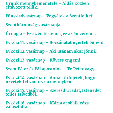
Urunk mennybemenetele – Áldás közben
eltávozott tőlük…
Pünkösdvasárnap – Vegyétek a Szentlelket!
Szentháromság vasárnapja
Úrnapja – Ez az én testem…, ez az én vérem…
Évközi 11. vasárnap – Bocsánatot nyertek bűneid.
Évközi 12. vasárnap – Aki utánam akar jönni…
Évközi 13. vasárnap – Kövess engem!
Szent Péter és Pál apostolok – Te Péter vagy…
Évközi 14. vasárnap – Annak örüljetek, hogy
nevetek fel van írva a mennyben.
Évközi 15. vasárnap – Szeresd Uradat, Istenedet
teljes szívedből…
Évközi 16. vasárnap – Mária a jobbik részt
választotta…