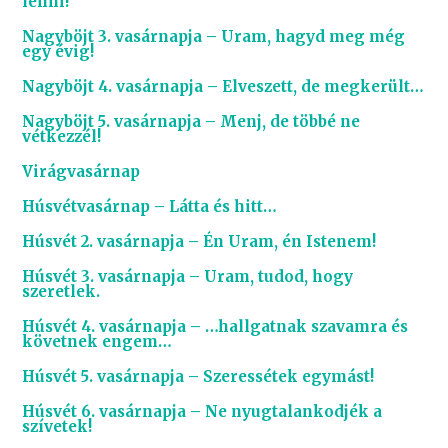
lenni!
Nagyböjt 3. vasárnapja – Uram, hagyd meg még
egy évig!
Nagyböjt 4. vasárnapja – Elveszett, de megkerült…
Nagyböjt 5. vasárnapja – Menj, de többé ne
vétkezzél!
Virágvasárnap
Húsvétvasárnap – Látta és hitt…
Húsvét 2. vasárnapja – Én Uram, én Istenem!
Húsvét 3. vasárnapja – Uram, tudod, hogy
szeretlek.
Húsvét 4. vasárnapja – …hallgatnak szavamra és
követnek engem…
Húsvét 5. vasárnapja – Szeressétek egymást!
Húsvét 6. vasárnapja – Ne nyugtalankodjék a
szívetek!