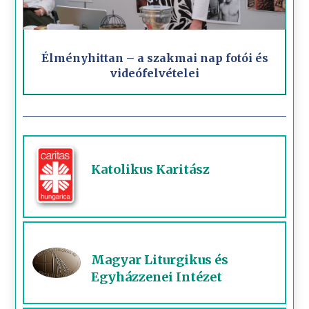
Élményhittan – a szakmai nap fotói és
videófelvételei
Katolikus Karitász
Magyar Liturgikus és
Egyházzenei Intézet