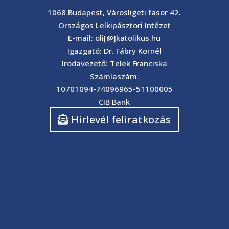
1068 Budapest, Városligeti fasor 42.
Országos Lelkipásztori Intézet
E-mail: oli[@]katolikus.hu
Igazgató: Dr. Fábry Kornél
Irodavezető: Telek Franciska
Számlaszám:
10701094-74096965-51100005
CIB Bank
Hírlevél feliratkozás