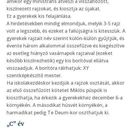
amikor egy ministráns átveszi a visszahozott,
kiszínezett rajzokat, és kiosztja az újakat.
Ez a gyerekek kis felajánlása.
A hirdetésekben mindig elmondjuk, melyik 3-5 rajz
volt a legszebb, és ezeket a faliújságra is kitesszük. A
gyerekek rajzait név szerint külön-külön gyűjtjük, és
évente három alkalommal összefűzve és kiegészítve
az esetleg hiányzó vasárnapok rajzaival (ezeket
később kiszínezhetik) egy kis borítóval ellátva
visszaadjuk. A borítóra ráírhatjuk: XY
szentképkészítő mester.
Ha iskolakezdéskor kezdjük a rajzok osztását, akkor
az első összefűzött kötetet Miklós püspök is
kioszthatja, ha érkezik a gyerekekhez december 6-a
környékén. A másodikat húsvét környékén, a
harmadikat pedig Te Deum-kor oszthatjuk ki.
„C” év