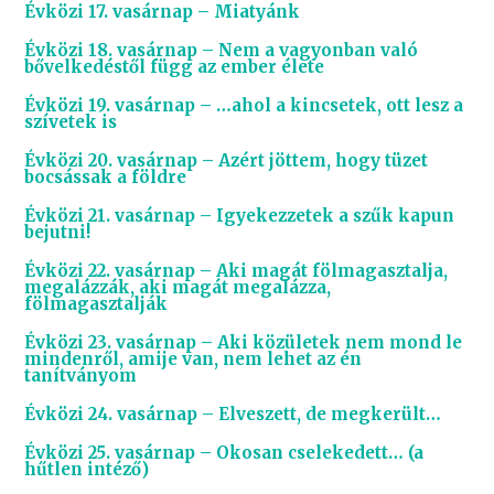
Évközi 17. vasárnap – Miatyánk
Évközi 18. vasárnap – Nem a vagyonban való
bővelkedéstől függ az ember élete
Évközi 19. vasárnap – …ahol a kincsetek, ott lesz a
szívetek is
Évközi 20. vasárnap – Azért jöttem, hogy tüzet
bocsássak a földre
Évközi 21. vasárnap – Igyekezzetek a szűk kapun
bejutni!
Évközi 22. vasárnap – Aki magát fölmagasztalja,
megalázzák, aki magát megalázza,
fölmagasztalják
Évközi 23. vasárnap – Aki közületek nem mond le
mindenről, amije van, nem lehet az én
tanítványom
Évközi 24. vasárnap – Elveszett, de megkerült…
Évközi 25. vasárnap – Okosan cselekedett… (a
hűtlen intéző)