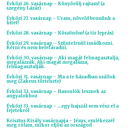
Évközi 26. vasárnap – Könyörülj rajtam! (a
szegény Lázár)
Évközi 27. vasárnap – Uram, növeld bennünk a
hitet!
Évközi 28. vasárnap – Köszönöm! (a tíz leprás)
Évközi 29. vasárnap – Szüntelenül imádkozni.
Kérni és nem belefáradni.
Évközi 30. vasárnap – Aki magát felmagasztalja,
megalázzák. Aki magát megalázza,
felmagasztalják.
Évközi 31. vasárnap – Ma a te házadban szállok
meg (Zakeus története)
Évközi 32. vasárnap – Hasonlók lesznek az
angyalokhoz
Évközi 33. vasárnap – …egy hajszál sem vész el a
fejetekről
Krisztus Király vasárnapja – Jézus, emlékezzél
meg rólam, mikor eljön az országod