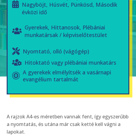
Nagyböjt
,
Húsvét
,
Pünkösd
,
Második
évközi idő
Gyerekek
,
Hittanosok
,
Plébániai
munkatársak / képviselőtestület
Nyomtató, olló (vágógép)
Hitoktató vagy plébániai munkatárs
A gyerekek elmélyítsék a vasárnapi
evangélium tartalmát
A rajzok A4-es méretben vannak fent, így egyszerűbb
a nyomtatás, és utána már csak ketté kell vágni a
lapokat.