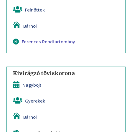
Felnőttek
Bárhol
Ferences Rendtartomány
Kivirágzó töviskorona
Nagyböjt
Gyerekek
Bárhol