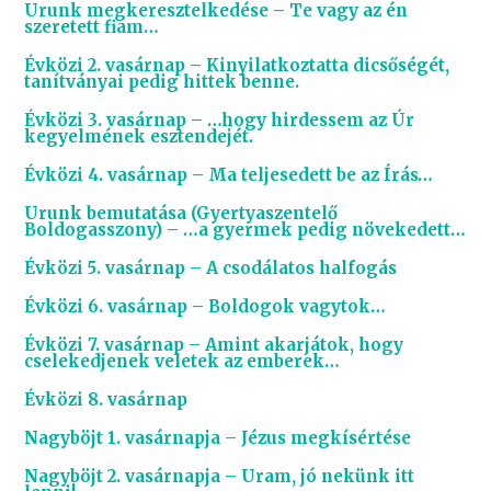
Urunk megkeresztelkedése – Te vagy az én
szeretett fiam…
Évközi 2. vasárnap – Kinyilatkoztatta dicsőségét,
tanítványai pedig hittek benne.
Évközi 3. vasárnap – …hogy hirdessem az Úr
kegyelmének esztendejét.
Évközi 4. vasárnap – Ma teljesedett be az Írás…
Urunk bemutatása (Gyertyaszentelő
Boldogasszony) – …a gyermek pedig növekedett…
Évközi 5. vasárnap – A csodálatos halfogás
Évközi 6. vasárnap – Boldogok vagytok…
Évközi 7. vasárnap – Amint akarjátok, hogy
cselekedjenek veletek az emberek…
Évközi 8. vasárnap
Nagyböjt 1. vasárnapja – Jézus megkísértése
Nagyböjt 2. vasárnapja – Uram, jó nekünk itt