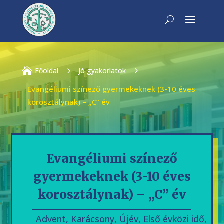

Főoldal
5
Jó gyakorlatok
5
Evangéliumi színező gyermekeknek (3-10 éves
korosztálynak) – „C” év
Evangéliumi színező
gyermekeknek (3-10 éves
korosztálynak) – „C” év
Advent
,
Karácsony
,
Újév
,
Első évközi idő
,