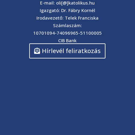
E-mail: oli[@]katolikus.hu
Igazgató: Dr. Fábry Kornél
Irodavezető: Telek Franciska
Számlaszám:
10701094-74096965-51100005
CIB Bank
Hírlevél feliratkozás