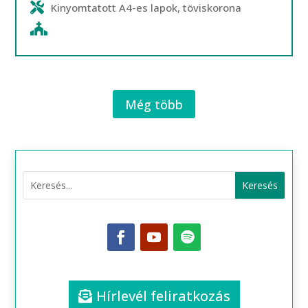
Kinyomtatott A4-es lapok, töviskorona
Még több
Hírlevél feliratkozás