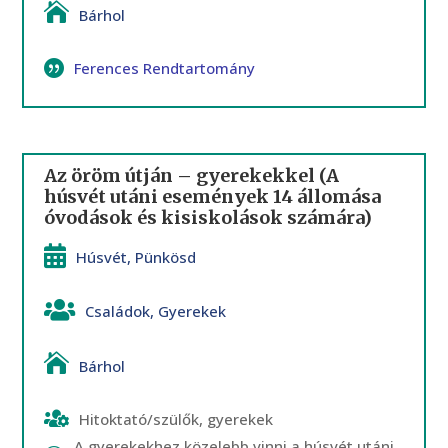
Bárhol
Ferences Rendtartomány
Az öröm útján – gyerekekkel (A
húsvét utáni események 14 állomása
óvodások és kisiskolások számára)
Húsvét
,
Pünkösd
Családok
,
Gyerekek
Bárhol
Hitoktató/szülők, gyerekek
A gyerekekhez közelebb vinni a húsvét utáni