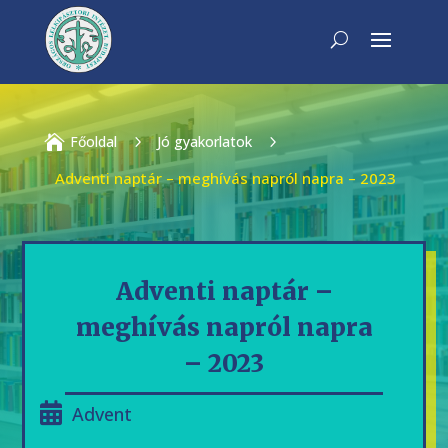

Főoldal
5
Jó gyakorlatok
5
Adventi naptár – meghívás napról napra – 2023
Adventi naptár –
meghívás napról napra
– 2023
Advent