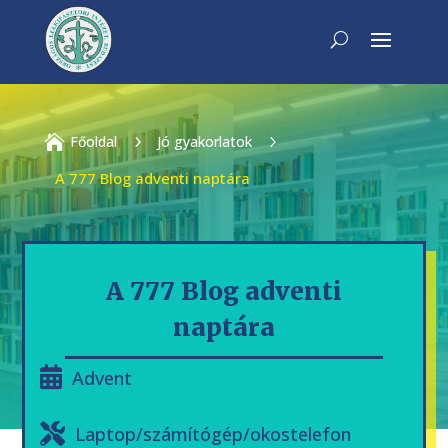

Főoldal
5
Jó gyakorlatok
5
A 777 Blog adventi naptára
A 777 Blog adventi
naptára
Advent
Laptop/számítógép/okostelefon