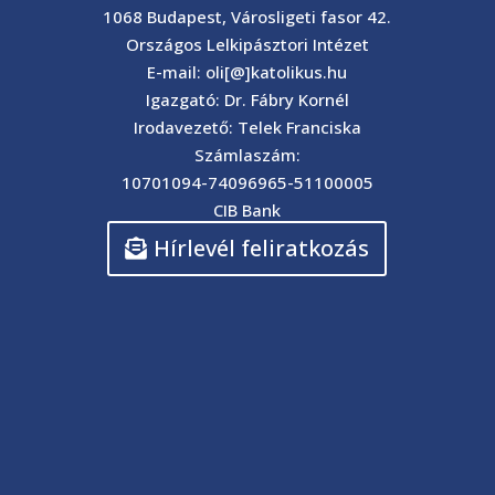
1068 Budapest, Városligeti fasor 42.
Országos Lelkipásztori Intézet
E-mail: oli[@]katolikus.hu
Igazgató: Dr. Fábry Kornél
Irodavezető: Telek Franciska
Számlaszám:
10701094-74096965-51100005
CIB Bank
Hírlevél feliratkozás