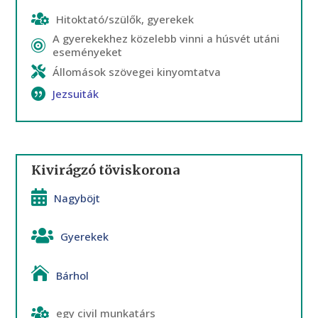
Hitoktató/szülők, gyerekek
A gyerekekhez közelebb vinni a húsvét utáni
eseményeket
Állomások szövegei kinyomtatva
Jezsuiták
Kivirágzó töviskorona
Nagyböjt
Gyerekek
Bárhol
egy civil munkatárs