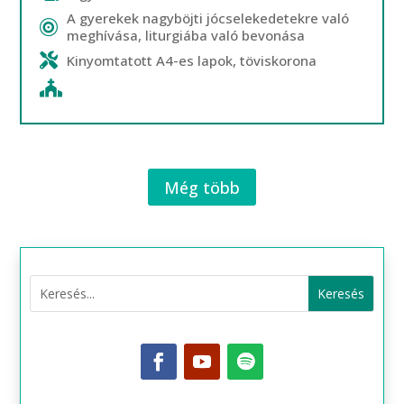
A gyerekek nagyböjti jócselekedetekre való
meghívása, liturgiába való bevonása
Kinyomtatott A4-es lapok, töviskorona
Még több