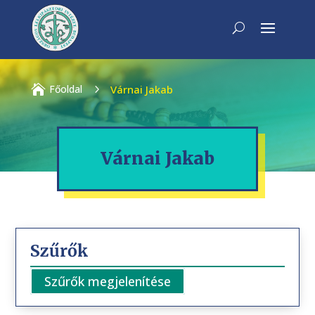

Főoldal
5
Várnai Jakab
Várnai Jakab
Szűrők
Szűrők megjelenítése