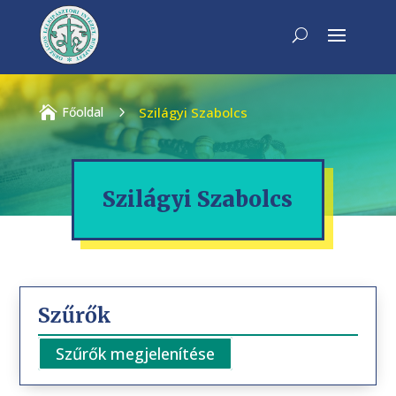

Főoldal
5
Szilágyi Szabolcs
Szilágyi Szabolcs
Szűrők
Szűrők megjelenítése