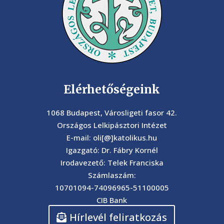
Elérhetőségeink
1068 Budapest, Városligeti fasor 42.
Országos Lelkipásztori Intézet
E-mail: oli[@]katolikus.hu
Igazgató: Dr. Fábry Kornél
Irodavezető: Telek Franciska
Számlaszám:
10701094-74096965-51100005
CIB Bank
Hírlevél feliratkozás