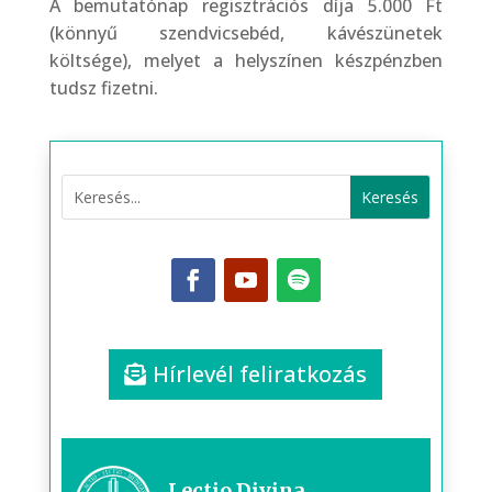
A bemutatónap regisztrációs díja 5.000 Ft
(könnyű szendvicsebéd, kávészünetek
költsége), melyet a helyszínen készpénzben
tudsz fizetni.
Hírlevél feliratkozás
Lectio Divina