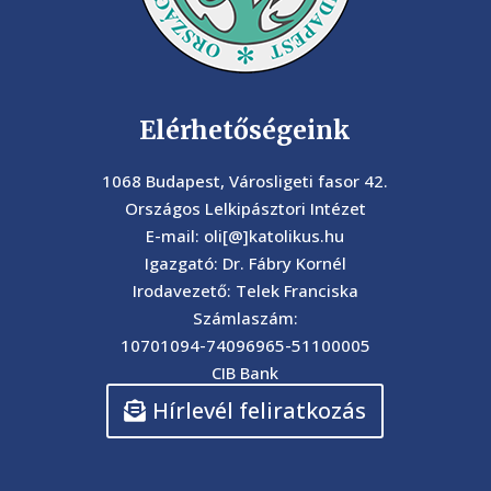
Elérhetőségeink
1068 Budapest, Városligeti fasor 42.
Országos Lelkipásztori Intézet
E-mail: oli[@]katolikus.hu
Igazgató: Dr. Fábry Kornél
Irodavezető: Telek Franciska
Számlaszám:
10701094-74096965-51100005
CIB Bank
Hírlevél feliratkozás