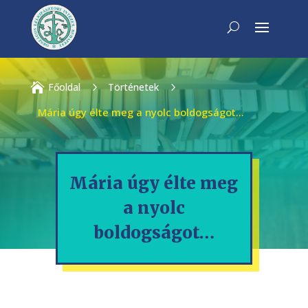

Főoldal
5
Történetek
5
Mária úgy élte meg a nyolc boldogságot…
Mária úgy élte meg
a nyolc
boldogságot…