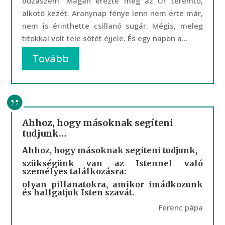
búzaszem. Magán érezte még az Úr teremtő,
alkotó kezét. Aranynap fénye lenn nem érte már,
nem is érinthette csillanó sugár. Mégis, meleg
titokkal volt tele sötét éjjele. És egy napon a...
Tovább
Ahhoz, hogy másoknak segíteni
tudjunk…
Ahhoz, hogy másoknak segíteni tudjunk,
szükségünk van az Istennel való
személyes találkozásra:
olyan pillanatokra, amikor imádkozunk
és hallgatjuk Isten szavát.
Ferenc pápa