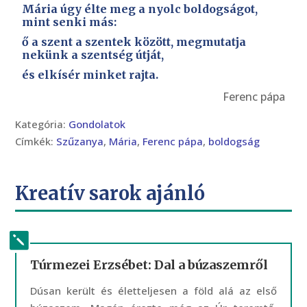
Mária úgy élte meg a nyolc boldogságot,
mint senki más:
ő a szent a szentek között, megmutatja
nekünk a szentség útját,
és elkísér minket rajta.
Ferenc pápa
Kategória:
Gondolatok
Címkék:
Szűzanya
,
Mária
,
Ferenc pápa
,
boldogság
Kreatív sarok ajánló
Túrmezei Erzsébet: Dal a búzaszemről
Dúsan került és életteljesen a föld alá az első