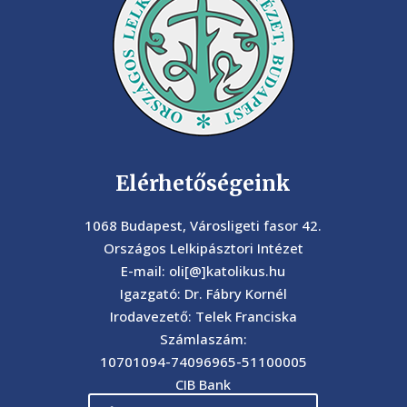
Elérhetőségeink
1068 Budapest, Városligeti fasor 42.
Országos Lelkipásztori Intézet
E-mail: oli[@]katolikus.hu
Igazgató: Dr. Fábry Kornél
Irodavezető: Telek Franciska
Számlaszám:
10701094-74096965-51100005
CIB Bank