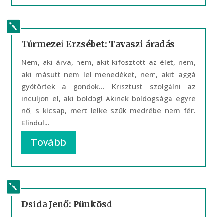
Túrmezei Erzsébet: Tavaszi áradás
Nem, aki árva, nem, akit kifosztott az élet, nem,
aki másutt nem lel menedéket, nem, akit aggá
gyötörtek a gondok… Krisztust szolgálni az
induljon el, aki boldog! Akinek boldogsága egyre
nő, s kicsap, mert lelke szűk medrébe nem fér.
Elindul...
Tovább
Dsida Jenő: Pünkösd