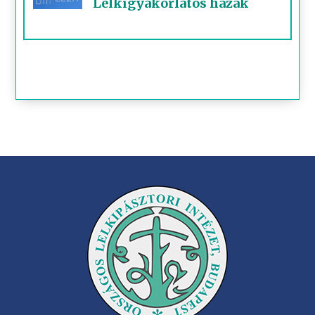
Lelkigyakorlatos házak