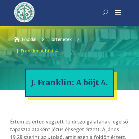

Főoldal
5
Történetek
5
J. Franklin: A böjt 4.
J. Franklin: A böjt 4.
Értem és érted végzett földi szolgálatának legelső
tapasztalataként Jézus éhséget érzett. A János
19,28 szerint az utolsó, amit ezen a földön érzett,