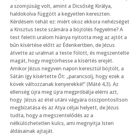
a szomjúság volt, amint a Dicsőség Királya,
haldokolva függött a kegyetlen kereszten.
Kérdésem tehát ez: miért okoz ekkora nehézséget
a Krisztus teste számára a böjtölés fegyelme? A
test feletti uralom hiánya nyitotta meg az ajtót a
bűn kísértése előtt az Édenkertben, de Jézus
átvette az uralmat a teste fölött, és megszentelte
magát, hogy megtörhesse a kísértés erejét.
Amikor Jézus negyven napon keresztül böjtölt, a
Sátán így kísértette Őt: „parancsolj, hogy ezek a
kövek változzanak kenyerekké!” (Máté 4,3). Az
ellenség újra meg újra megpróbálja elérni azt,
hogy Jézus az étel utáni vágyára összpontosítson
megbízatása és az Atya céljai helyett, de Jézus
tudta, hogy a megszentelődés az a
nélkülözhetetlen kulcs, ami megnyitja Isten
áldásainak ajtaját.