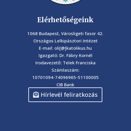
Elérhetőségeink
1068 Budapest, Városligeti fasor 42.
Országos Lelkipásztori Intézet
E-mail: oli[@]katolikus.hu
Igazgató: Dr. Fábry Kornél
Irodavezető: Telek Franciska
Számlaszám:
10701094-74096965-51100005
CIB Bank
Hírlevél feliratkozás