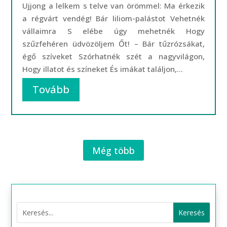
Ujjong a lelkem s telve van örömmel: Ma érkezik
a régvárt vendég! Bár liliom-palástot Vehetnék
vállaimra S elébe úgy mehetnék Hogy
szűzfehéren üdvözöljem Őt! – Bár tűzrózsákat,
égő szíveket Szórhatnék szét a nagyvilágon,
Hogy illatot és színeket És imákat találjon,...
Tovább
Még több