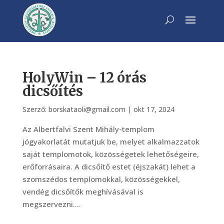
HolyWin – 12 órás
dicsőítés
Szerző:
borskataoli@gmail.com
|
okt 17, 2024
Az Albertfalvi Szent Mihály-templom
jógyakorlatát mutatjuk be, melyet alkalmazzatok
saját templomotok, közösségetek lehetőségeire,
erőforrásaira. A dicsőítő estet (éjszakát) lehet a
szomszédos templomokkal, közösségekkel,
vendég dicsőítők meghívásával is
megszervezni....