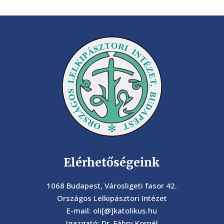
Elérhetőségeink
1068 Budapest, Városligeti fasor 42.
Országos Lelkipásztori Intézet
E-mail: oli[@]katolikus.hu
Igazgató: Dr. Fábry Kornél