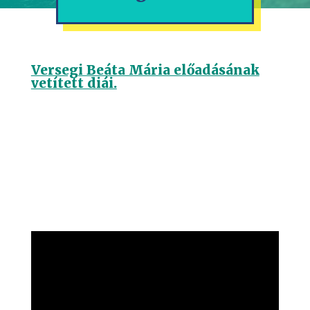
Versegi Beáta Mária előadásának
vetített diái.