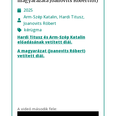
magyarázata Joanovits Róberttől)
2025
Arm-Szép Katalin
,
Hardi Titusz
,
Joanovits Róbert
kérügma
Hardi Titusz és Arm-Szép Katalin
előadásának vetített diái.
A magyarázat (Joanovits Róbert)
vetített diái.
A videó második fele: