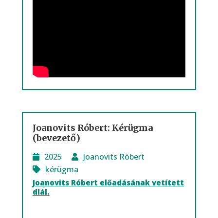
Joanovits Róbert: Kérügma
(bevezető)
2025
Joanovits Róbert
kérügma
Joanovits Róbert előadásának vetített
diái.