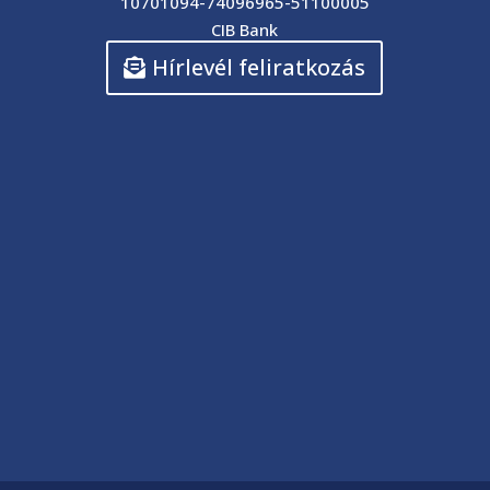
10701094-74096965-51100005
CIB Bank
Hírlevél feliratkozás