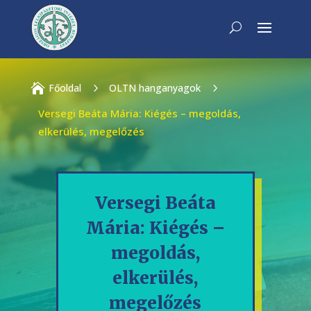

Főoldal
5
OLTN hanganyagok
5
Versegi Beáta Mária: Kiégés – megoldás,
elkerülés, megelőzés
Versegi Beáta
Mária: Kiégés –
megoldás,
elkerülés,
megelőzés