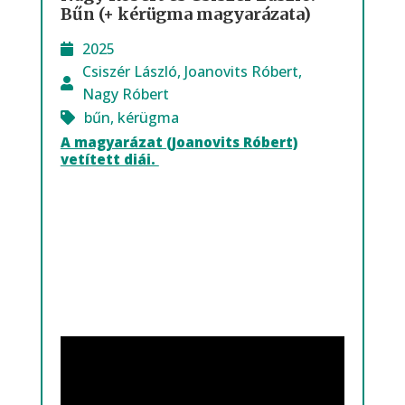
Bűn (+ kérügma magyarázata)
2025
Csiszér László
,
Joanovits Róbert
,
Nagy Róbert
bűn
,
kérügma
A magyarázat (Joanovits Róbert)
vetített diái.