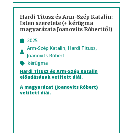
Hardi Titusz és Arm-Szép Katalin:
Isten szeretete (+ kérügma
magyarázata Joanovits Róberttől)
2025
Arm-Szép Katalin
,
Hardi Titusz
,
Joanovits Róbert
kérügma
Hardi Titusz és Arm-Szép Katalin
előadásának vetített diái.
A magyarázat (Joanovits Róbert)
vetített diái.