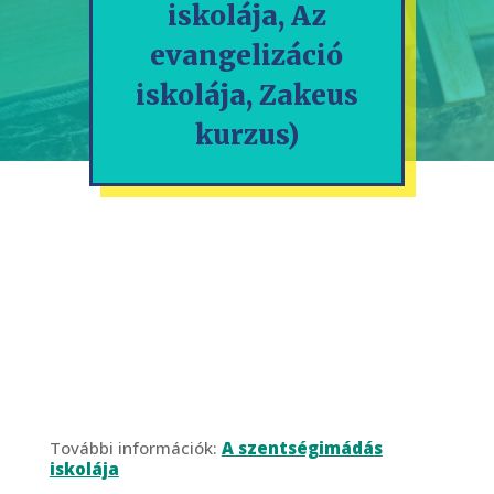
iskolája, Az
evangelizáció
iskolája, Zakeus
kurzus)
További információk:
A szentségimádás
iskolája