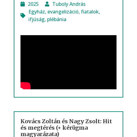
2025
Tuboly András
Egyház
,
evangelizáció
,
fiatalok
,
ifjúság
,
plébánia
Kovács Zoltán és Nagy Zsolt: Hit
és megtérés (+ kérügma
magyarázata)