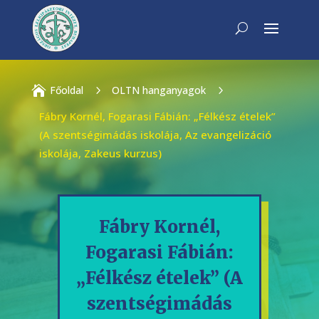

Főoldal
5
OLTN hanganyagok
5
Fábry Kornél, Fogarasi Fábián: „Félkész ételek”
(A szentségimádás iskolája, Az evangelizáció
iskolája, Zakeus kurzus)
Fábry Kornél,
Fogarasi Fábián:
„Félkész ételek” (A
szentségimádás