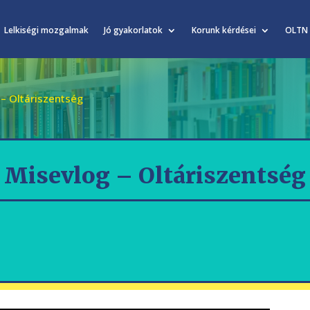
Lelkiségi mozgalmak
Jó gyakorlatok
Korunk kérdései
OLTN
 – Oltáriszentség
Misevlog – Oltáriszentség