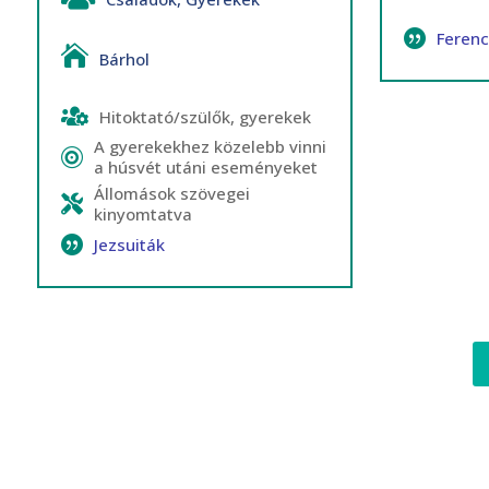
Feren
Bárhol
Hitoktató/szülők, gyerekek
A gyerekekhez közelebb vinni
a húsvét utáni eseményeket
Állomások szövegei
kinyomtatva
Jezsuiták