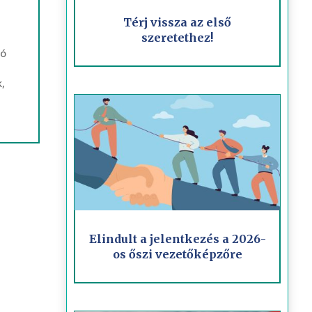
Térj vissza az első
szeretethez!
ló
,
Elindult a jelentkezés a 2026-
os őszi vezetőképzőre