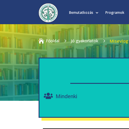
Bemutatkozás
Programok

Főoldal
5
Jó gyakorlatok
5
Misevlog
Mindenki