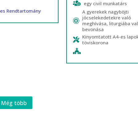
egy civil munkatárs
ces Rendtartomány
A gyerekek nagyböjti
jócselekedetekre való
meghívása, liturgiába va
bevonása
Kinyomtatott A4-es lapok
töviskorona
Még több