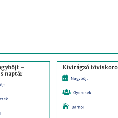
agyböjt –
Kivirágzó töviskor
s naptár
Nagyböjt
öjt
Gyerekek
őttek
Bárhol
l