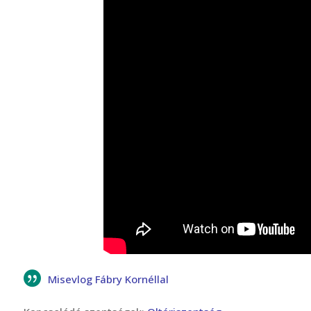
Misevlog Fábry Kornéllal