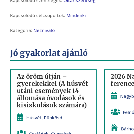
Kapcsolódó szentségek:
Oltáriszentség
Kapcsolódó célcsoportok:
Mindenki
Kategória:
Néznivaló
Jó gyakorlat ajánló
Az öröm útján –
2026 N
gyerekekkel (A húsvét
ference
utáni események 14
Nagyb
állomása óvodások és
kisiskolások számára)
Feln
Húsvét
,
Pünkösd
Bárho
Családok
,
Gyerekek