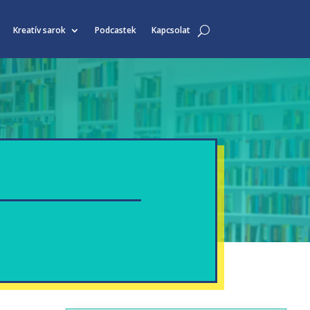
Kreatív sarok
Podcastek
Kapcsolat